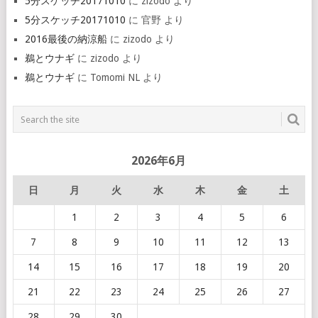
5分スケッチ20171010
に
zizodo
より
5分スケッチ20171010
に
官野
より
2016最後の納涼船
に
zizodo
より
鵜とウナギ
に
zizodo
より
鵜とウナギ
に
Tomomi NL
より
2026年6月
日
月
火
水
木
金
土
1
2
3
4
5
6
7
8
9
10
11
12
13
14
15
16
17
18
19
20
21
22
23
24
25
26
27
28
29
30