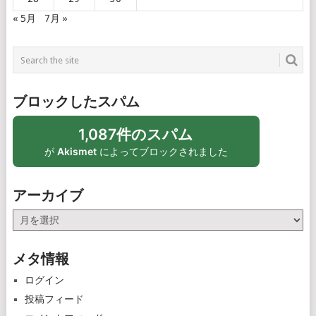
« 5月
7月 »
ブロックしたスパム
1,087件のスパム
が
Akismet
によってブロックされました
アーカイブ
ア
ー
カ
メタ情報
イ
ブ
ログイン
投稿フィード