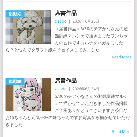
席書作品
似顔絵
zizodo
|
2026年6月25日
＜席書作品＞5/30のチアかなさんの避
難訓練マルシェで描きましたワンちゃ
んの習作です白い子をハガキにした
ら？と悩んでクラフト紙をチョイスしてみました
Read More
席書作品
似顔絵
zizodo
|
2026年6月24日
5/30のチアかなさんの避難訓練マルシ
ェで描かせていただきました作品掲載
ご了承ありがとうございますお茶目な
お姉ちゃんと元気一杯の妹ちゃんですお写真から描かせていただ
きました
Read More