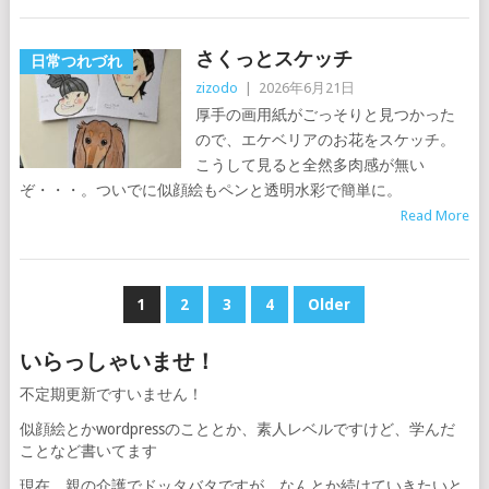
さくっとスケッチ
日常つれづれ
zizodo
|
2026年6月21日
厚手の画用紙がごっそりと見つかった
ので、エケベリアのお花をスケッチ。
こうして見ると全然多肉感が無い
ぞ・・・。ついでに似顔絵もペンと透明水彩で簡単に。
Read More
投
1
2
3
4
Older
稿
いらっしゃいませ！
の
不定期更新ですいません！
ペ
似顔絵とかwordpressのこととか、素人レベルですけど、学んだ
ー
ことなど書いてます
ジ
現在、親の介護でドッタバタですが、なんとか続けていきたいと