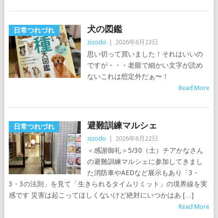
犬の図鑑
日常つれづれ
zizodo
|
2026年6月23日
思い切って買いました！それはいいの
ですが・・・老眼で細かい文字が読め
ないこれは想定外だぁ〜！
Read More
避難訓練マルシェ
日常つれづれ
zizodo
|
2026年6月22日
＜感謝御礼＞5/30（土）チアかなさん
の避難訓練マルシェに参加してきまし
た消防車やAEDなど展示もあり「3・
3・3の法則」を見て「生きられるタイムリミット」の境界線を実
感です 災害は起こってほしくないけど絶対にいつかはあ […]
Read More