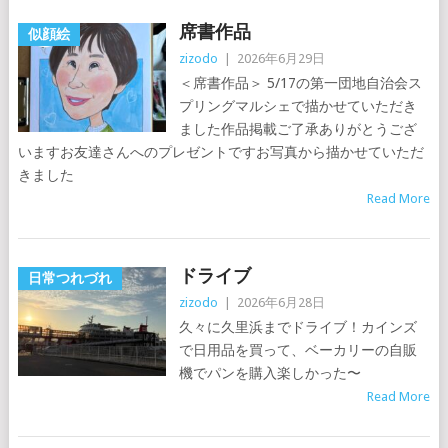
席書作品
似顔絵
zizodo
|
2026年6月29日
＜席書作品＞ 5/17の第一団地自治会ス
プリングマルシェで描かせていただき
ました作品掲載ご了承ありがとうござ
いますお友達さんへのプレゼントですお写真から描かせていただ
きました
Read More
ドライブ
日常つれづれ
zizodo
|
2026年6月28日
久々に久里浜までドライブ！カインズ
で日用品を買って、ベーカリーの自販
機でパンを購入楽しかった〜
Read More