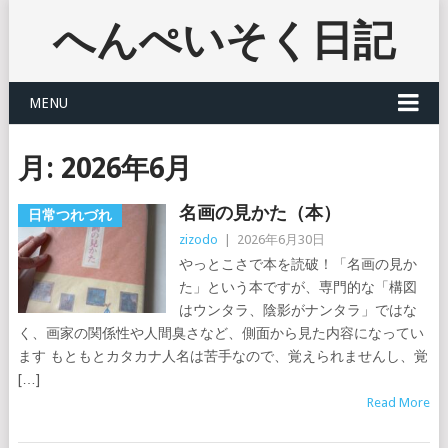
へんぺいそく日記
MENU
月:
2026年6月
名画の見かた（本）
日常つれづれ
zizodo
|
2026年6月30日
やっとこさで本を読破！「名画の見か
た」という本ですが、専門的な「構図
はウンタラ、陰影がナンタラ」ではな
く、画家の関係性や人間臭さなど、側面から見た内容になってい
ます もともとカタカナ人名は苦手なので、覚えられませんし、覚
[…]
Read More