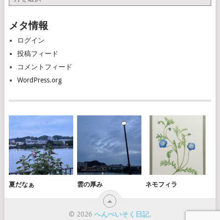
ー
カ
メタ情報
イ
ブ
ログイン
投稿フィード
コメントフィード
WordPress.org
夏だなぁ
雲の厚み
ネモフィラ
© 2026
へんぺいそく日記
.