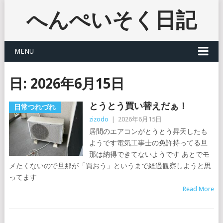
へんぺいそく日記
MENU
日:
2026年6月15日
とうとう買い替えだぁ！
日常つれづれ
zizodo
|
2026年6月15日
居間のエアコンがとうとう昇天したも
ようです電気工事士の免許持ってる旦
那は納得できてないようです あとでモ
メたくないので旦那が「買おう」というまで経過観察しようと思
ってます
Read More