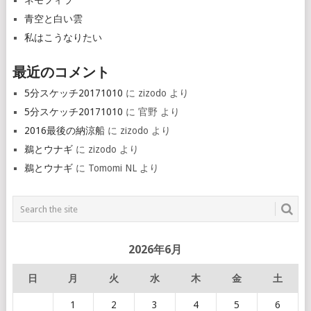
ネモフィラ
青空と白い雲
私はこうなりたい
最近のコメント
5分スケッチ20171010
に
zizodo
より
5分スケッチ20171010
に
官野
より
2016最後の納涼船
に
zizodo
より
鵜とウナギ
に
zizodo
より
鵜とウナギ
に
Tomomi NL
より
2026年6月
日
月
火
水
木
金
土
1
2
3
4
5
6