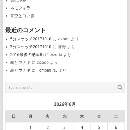
雲の厚み
ネモフィラ
青空と白い雲
最近のコメント
5分スケッチ20171010
に
zizodo
より
5分スケッチ20171010
に
官野
より
2016最後の納涼船
に
zizodo
より
鵜とウナギ
に
zizodo
より
鵜とウナギ
に
Tomomi NL
より
2026年6月
日
月
火
水
木
金
土
1
2
3
4
5
6