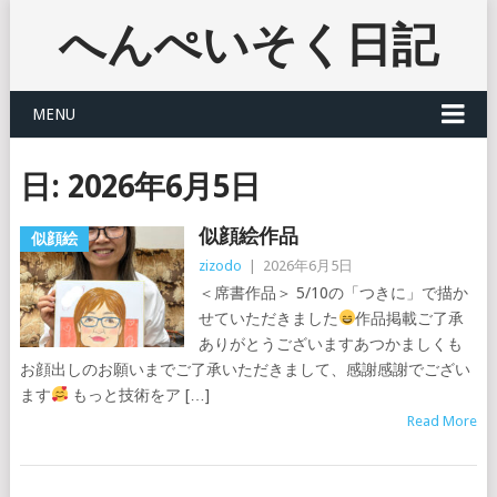
へんぺいそく日記
MENU
日:
2026年6月5日
似顔絵作品
似顔絵
zizodo
|
2026年6月5日
＜席書作品＞ 5/10の「つきに」で描か
せていただきました
作品掲載ご了承
ありがとうございますあつかましくも
お顔出しのお願いまでご了承いただきまして、感謝感謝でござい
ます
もっと技術をア […]
Read More