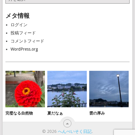
ー
カ
メタ情報
イ
ブ
ログイン
投稿フィード
コメントフィード
WordPress.org
完璧なる自然物
夏だなぁ
雲の厚み
© 2026
へんぺいそく日記
.