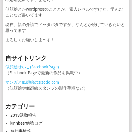
ペ
似顔絵とかwordpressのこととか、素人レベルですけど、学んだ
ー
ことなど書いてます
ジ
現在、親の介護でドッタバタですが、なんとか続けていきたいと
思ってます！
送
よろしくお願いしま〜す！
り
自サイトリンク
似顔絵せいこ(FacebookPage)
（Facebook Pageで最新の作品を掲載中）
マンガと似顔絵のzizodo.com
（似顔絵や似顔絵スタンプの製作手順など）
カテゴリー
2018活動報告
kirinbeer勉強ログ
お仕事情報