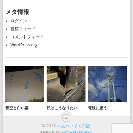
カ
メタ情報
イ
ブ
ログイン
投稿フィード
コメントフィード
WordPress.org
青空と白い雲
私はこうなりたい
電線に思う
© 2026
へんぺいそく日記
.
THEME BY
MYTHEMESHOP
.