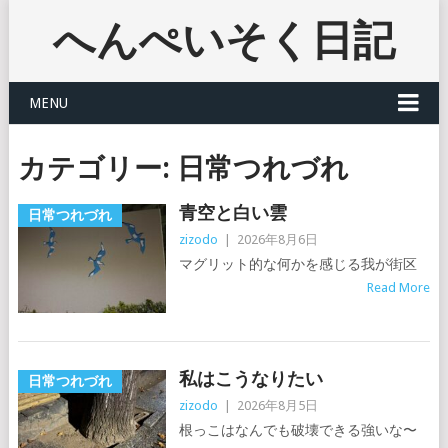
へんぺいそく日記
MENU
カテゴリー:
日常つれづれ
青空と白い雲
日常つれづれ
zizodo
|
2026年8月6日
マグリット的な何かを感じる我が街区
Read More
私はこうなりたい
日常つれづれ
zizodo
|
2026年8月5日
根っこはなんでも破壊できる強いな〜