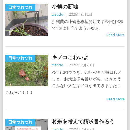
小鶴の新地
日常つれづれ
zizodo
|
2026年8月2日
折鶴蘭の小鶴を移植開始です今回は4株
で1鉢に仕立てようかなぁ
Read More
キノコこわいよ
日常つれづれ
zizodo
|
2026年7月29日
今年は雨つづき。6月〜7月と毎日しと
しと、お天道様も曇りがち。とうとう
こんな巨大なキノコが出てきました！
こわ〜い！！！
Read More
将来を考えて請求書作ろう
日常つれづれ
zizodo
|
2026年7月28日