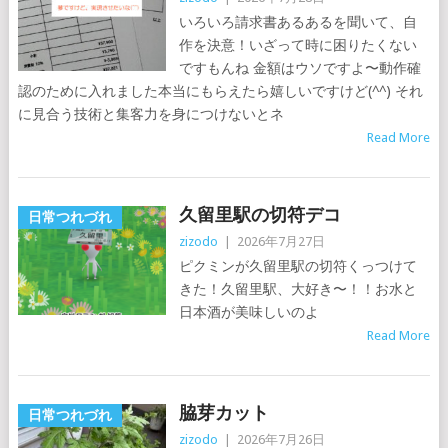
いろいろ請求書あるあるを聞いて、自
作を決意！いざって時に困りたくない
ですもんね 金額はウソですよ〜動作確
認のために入れました本当にもらえたら嬉しいですけど(^^) それ
に見合う技術と集客力を身につけないとネ
Read More
久留里駅の切符デコ
日常つれづれ
zizodo
|
2026年7月27日
ピクミンが久留里駅の切符くっつけて
きた！久留里駅、大好き〜！！お水と
日本酒が美味しいのよ
Read More
脇芽カット
日常つれづれ
zizodo
|
2026年7月26日