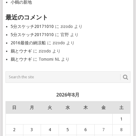
小鶴の新地
最近のコメント
5分スケッチ20171010
に
zizodo
より
5分スケッチ20171010
に
官野
より
2016最後の納涼船
に
zizodo
より
鵜とウナギ
に
zizodo
より
鵜とウナギ
に
Tomomi NL
より
2026年8月
日
月
火
水
木
金
土
1
2
3
4
5
6
7
8