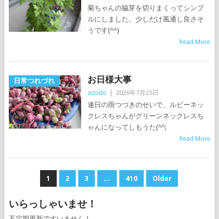
菊ちゃんの脇芽を切りまくってシンプ
ルにしました。少しだけ風通し良さそ
うです(^^)
Read More
お日様大事
日常つれづれ
zizodo
|
2026年7月25日
連日の雨つづきのせいで、ルビーネッ
クレスちゃんがグリーンネックレスち
ゃんになってしもうた(^^;
Read More
投
1
2
3
…
410
Older
稿
いらっしゃいませ！
の
不定期更新ですいません！