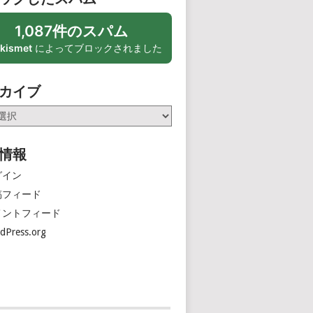
1,087件のスパム
kismet
によってブロックされました
カイブ
情報
グイン
稿フィード
メントフィード
dPress.org