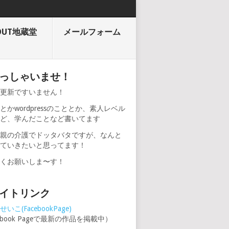
OUT地蔵堂
メールフォーム
っしゃいませ！
期更新ですいません！
とかwordpressのこととか、素人レベル
けど、学んだことなど書いてます
、親の介護でドッタバタですが、なんと
けていきたいと思ってます！
しくお願いしま〜す！
イトリンク
いこ(FacebookPage)
cebook Pageで最新の作品を掲載中）