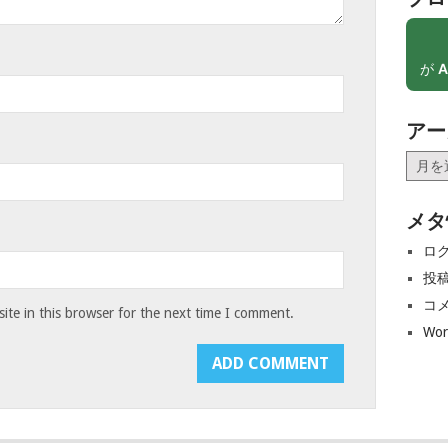
が
A
アー
ア
ー
カ
メタ
イ
ブ
ロ
投
コ
te in this browser for the next time I comment.
Wor