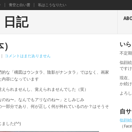
ラ
青空と白い雲
私はこうなりたい
く日記
AB
本）
いら
不定
|
コメントはまだありません
似顔絵
です
門的な「構図はウンタラ、陰影がナンタラ」ではなく、画家
現在
た内容になっています
か続
覚えられませんし、覚えられませんでした（笑）
よろ
なのね〜。なんでもアリなのね〜」としみじみ
の一部分であり、何が正しく何が外れているのか？はそうそ
自サ
似顔絵せ
した(^^)
（Fa