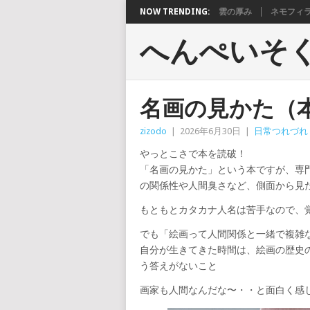
NOW TRENDING:
雲の厚み
ネモフィ
へんぺいそ
名画の見かた（
zizodo
|
2026年6月30日
|
日常つれづれ
やっとこさで本を読破！
「名画の見かた」という本ですが、専
の関係性や人間臭さなど、側面から見
もともとカタカナ人名は苦手なので、
でも「絵画って人間関係と一緒で複雑
自分が生きてきた時間は、絵画の歴史
う答えがないこと
画家も人間なんだな〜・・と面白く感じま