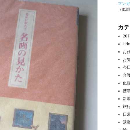
マンガと
（似
カテ
20
ki
お
お
今
介
似
携
新
旅
日
活