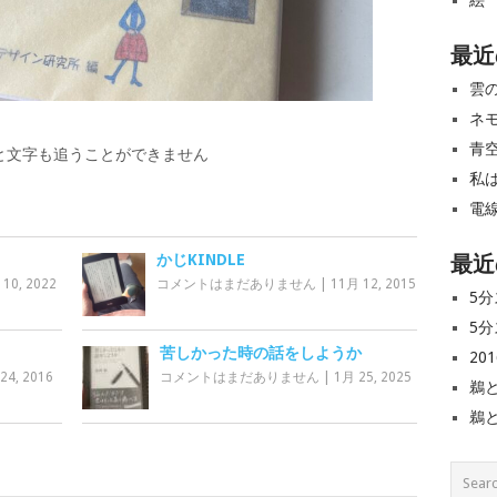
絵
最近
雲
ネ
青
と文字も追うことができません
私
電
最近
かじKINDLE
 10, 2022
コメントはまだありません
|
11月 12, 2015
5分
5分
苦しかった時の話をしようか
20
24, 2016
コメントはまだありません
|
1月 25, 2025
鵜
鵜