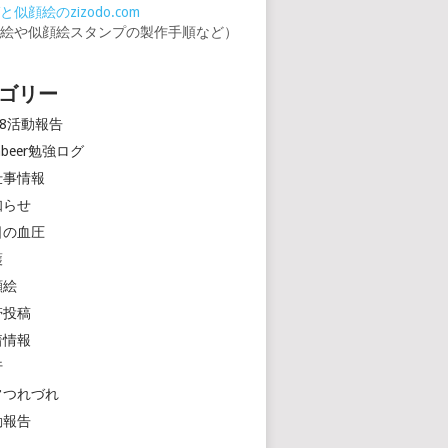
似顔絵のzizodo.com
顔絵や似顔絵スタンプの製作手順など）
ゴリー
18活動報告
rinbeer勉強ログ
仕事情報
知らせ
日の血圧
護
顔絵
帯投稿
着情報
行
常つれづれ
動報告