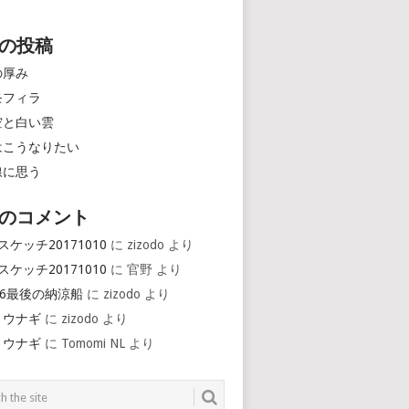
の投稿
の厚み
モフィラ
空と白い雲
はこうなりたい
線に思う
のコメント
スケッチ20171010
に
zizodo
より
スケッチ20171010
に
官野
より
16最後の納涼船
に
zizodo
より
とウナギ
に
zizodo
より
とウナギ
に
Tomomi NL
より