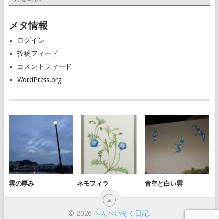
ー
カ
メタ情報
イ
ブ
ログイン
投稿フィード
コメントフィード
WordPress.org
雲の厚み
ネモフィラ
青空と白い雲
© 2026
へんぺいそく日記
.