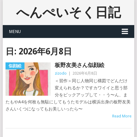
へんぺいそく日記
MENU
日:
2026年6月8日
板野友美さん似顔絵
似顔絵
zizodo
|
2026年6月8日
＜習作＞同じ人物同じ構図でどんだけ
変えられるか？ですカワイイと思う部
分をピックアップして・・う〜ん、ま
たもやA4を何枚も無駄にしてもうたモデルは横浜出身の板野友美
さんいくつになってもお美しいったら〜
Read More