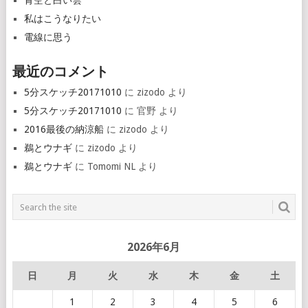
青空と白い雲
私はこうなりたい
電線に思う
最近のコメント
5分スケッチ20171010
に
zizodo
より
5分スケッチ20171010
に
官野
より
2016最後の納涼船
に
zizodo
より
鵜とウナギ
に
zizodo
より
鵜とウナギ
に
Tomomi NL
より
2026年6月
日
月
火
水
木
金
土
1
2
3
4
5
6