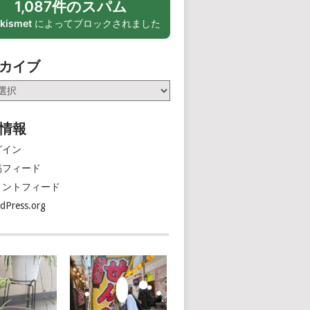
1,087件のスパム
kismet
によってブロックされました
カイブ
情報
グイン
稿フィード
メントフィード
dPress.org