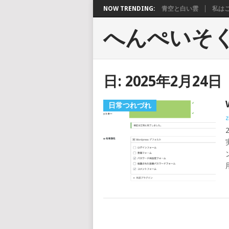
NOW TRENDING:
青空と白い雲
私は
へんぺいそ
日:
2025年2月24日
日常つれづれ
z