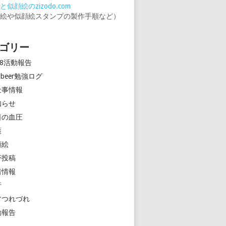
似顔絵のzizodo.com
顔絵や似顔絵スタンプの製作手順など）
ゴリー
18活動報告
rinbeer勉強ログ
仕事情報
知らせ
日の血圧
護
顔絵
帯投稿
着情報
行
常つれづれ
動報告