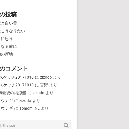
の投稿
空と白い雲
はこうなりたい
線に思う
くなる前に
鶴の新地
のコメント
スケッチ20171010
に
zizodo
より
スケッチ20171010
に
官野
より
16最後の納涼船
に
zizodo
より
とウナギ
に
zizodo
より
とウナギ
に
Tomomi NL
より