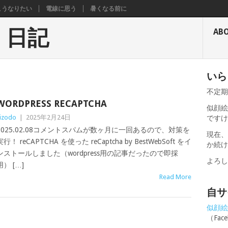
こうなりたい
電線に思う
暑くなる前に
く日記
AB
いら
不定
WORDPRESS RECAPTCHA
似顔絵
izodo
|
2025年2月24日
です
2025.02.08コメントスパムが数ヶ月に一回あるので、対策を
現在
実行！ reCAPTCHA を使った reCaptcha by BestWebSoft をイ
か続
ンストールしました（wordpress用の記事だったので即採
よろ
用） […]
Read More
自サ
似顔絵せ
（Fa