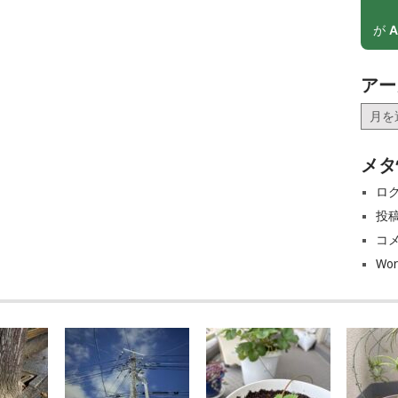
が
A
アー
ア
ー
カ
メタ
イ
ブ
ロ
投
コ
Wor