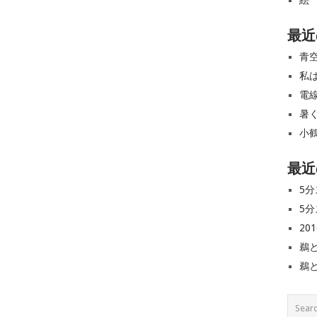
絵
最近
青
私
電
暑
小
最近
5分
5分
20
鵜
鵜