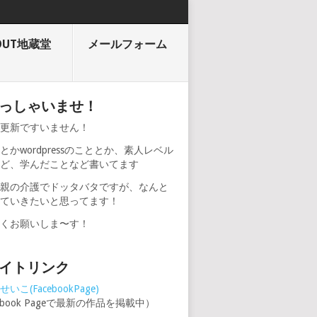
OUT地蔵堂
メールフォーム
っしゃいませ！
期更新ですいません！
とかwordpressのこととか、素人レベル
けど、学んだことなど書いてます
、親の介護でドッタバタですが、なんと
けていきたいと思ってます！
しくお願いしま〜す！
イトリンク
いこ(FacebookPage)
cebook Pageで最新の作品を掲載中）