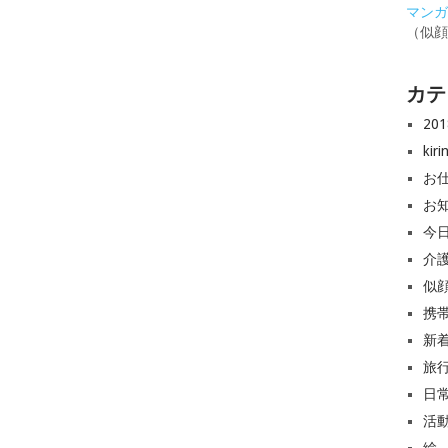
マンガと
（似
カテ
20
ki
お
お
今
介
似
携
新
旅
日
活