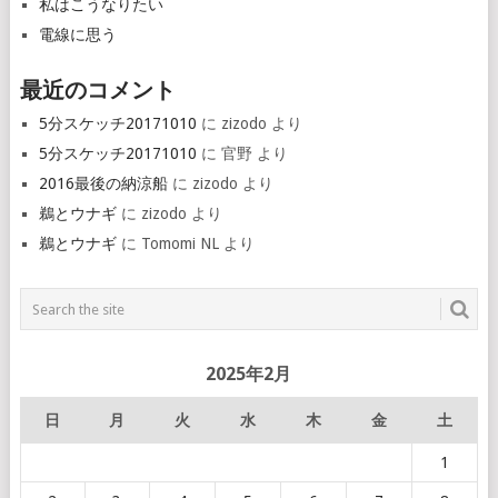
私はこうなりたい
電線に思う
最近のコメント
5分スケッチ20171010
に
zizodo
より
5分スケッチ20171010
に
官野
より
2016最後の納涼船
に
zizodo
より
鵜とウナギ
に
zizodo
より
鵜とウナギ
に
Tomomi NL
より
2025年2月
日
月
火
水
木
金
土
1