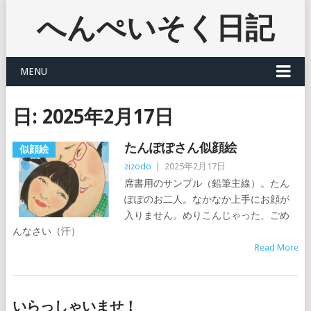
へんぺいそく日記
MENU
日:
2025年2月17日
たんぽぽさん似顔絵
似顔絵
zizodo
|
2025年2月17日
席書用のサンプル（鉛筆主線）。たん
ぽぽのお二人。なかなか上手にお顔が
入りません。めりこんじゃった、ごめ
んなさい（汗）
Read More
いらっしゃいませ！