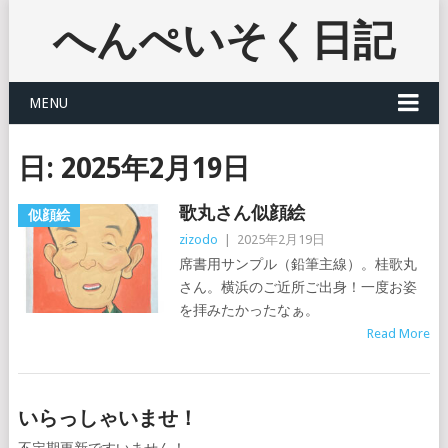
へんぺいそく日記
MENU
日:
2025年2月19日
歌丸さん似顔絵
似顔絵
zizodo
|
2025年2月19日
席書用サンプル（鉛筆主線）。桂歌丸
さん。横浜のご近所ご出身！一度お姿
を拝みたかったなぁ。
Read More
いらっしゃいませ！