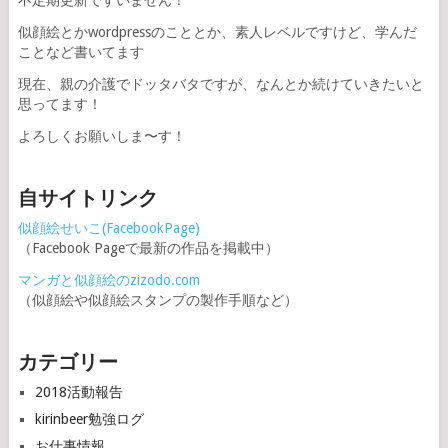
不定期更新ですいません！
似顔絵とかwordpressのこととか、素人レベルですけど、学んだ
ことなど書いてます
現在、親の介護でドッタバタですが、なんとか続けていきたいと
思ってます！
よろしくお願いしま〜す！
自サイトリンク
似顔絵せいこ(FacebookPage)
（Facebook Pageで最新の作品を掲載中）
マンガと似顔絵のzizodo.com
（似顔絵や似顔絵スタンプの製作手順など）
カテゴリー
2018活動報告
kirinbeer勉強ログ
お仕事情報