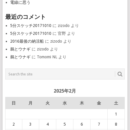
電線に思う
最近のコメント
5分スケッチ20171010
に
zizodo
より
5分スケッチ20171010
に
官野
より
2016最後の納涼船
に
zizodo
より
鵜とウナギ
に
zizodo
より
鵜とウナギ
に
Tomomi NL
より
2025年2月
日
月
火
水
木
金
土
1
2
3
4
5
6
7
8