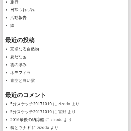
旅行
日常つれづれ
活動報告
絵
最近の投稿
完璧なる自然物
夏だなぁ
雲の厚み
ネモフィラ
青空と白い雲
最近のコメント
5分スケッチ20171010
に
zizodo
より
5分スケッチ20171010
に
官野
より
2016最後の納涼船
に
zizodo
より
鵜とウナギ
に
zizodo
より