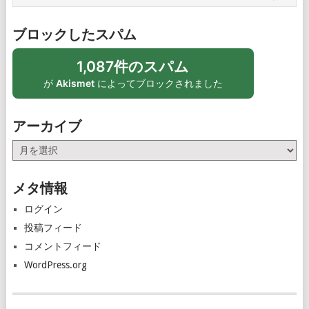
ブロックしたスパム
1,087件のスパム
が
Akismet
によってブロックされました
アーカイブ
ア
ー
カ
メタ情報
イ
ブ
ログイン
投稿フィード
コメントフィード
WordPress.org