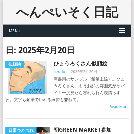
へんぺいそく日記
MENU
日:
2025年2月20日
ひょうろくさん似顔絵
似顔絵
zizodo
|
2025年2月20日
席書用のサンプル（鉛筆主線）。ひょ
うろくさん。もうお顔の雰囲気がヤバ
イ！一度見たら忘れられん表情っす
わ。文字も鉛筆でいれる練習も兼ねて。
Read More
初GREEN MARKET参加
日常つれづれ