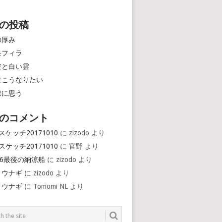
の投稿
の厚み
モフィラ
空と白い雲
はこうなりたい
線に思う
のコメント
スケッチ20171010
に
zizodo
より
スケッチ20171010
に
官野
より
16最後の納涼船
に
zizodo
より
とウナギ
に
zizodo
より
とウナギ
に
Tomomi NL
より