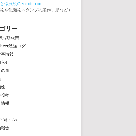
似顔絵のzizodo.com
顔絵や似顔絵スタンプの製作手順など）
ゴリー
18活動報告
rinbeer勉強ログ
仕事情報
知らせ
日の血圧
護
顔絵
帯投稿
着情報
行
常つれづれ
動報告