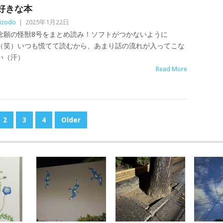
好きな本
izodo
|
2025年1月22日
念願の怪獣8号をまとめ読み！ソフトがつかないように
（笑）いつも慌てて読むから、あまり話の流れが入ってこな
い（汗）
Read More
2
3
4
Older