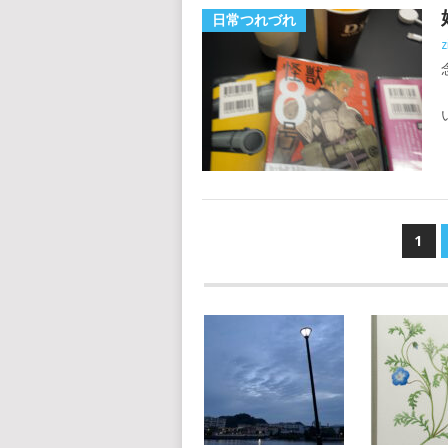
日常つれづれ
z
投
1
稿
の
ペ
ー
ジ
送