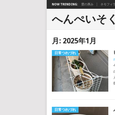
NOW TRENDING:
雲の厚み
ネモフィ
へんぺいそ
月:
2025年1月
日常つれづれ
z
日常つれづれ