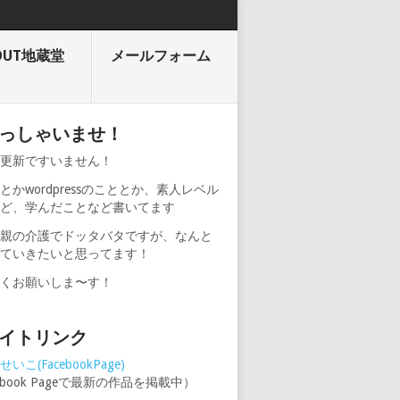
OUT地蔵堂
メールフォーム
っしゃいませ！
期更新ですいません！
とかwordpressのこととか、素人レベル
けど、学んだことなど書いてます
、親の介護でドッタバタですが、なんと
けていきたいと思ってます！
しくお願いしま〜す！
イトリンク
いこ(FacebookPage)
cebook Pageで最新の作品を掲載中）