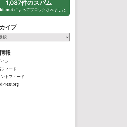
1,087件のスパム
kismet
によってブロックされました
カイブ
情報
グイン
稿フィード
メントフィード
dPress.org