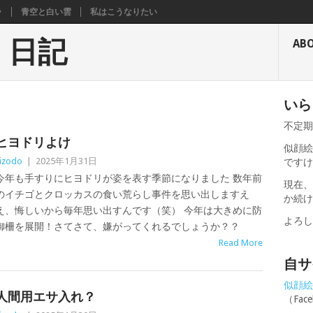
ラ
青空と白い雲
私はこうなりたい
く日記
AB
いら
不定
ヒヨドリよけ
似顔絵
izodo
|
2025年1月31日
です
今年も手すりにヒヨドリが姿を表す季節になりました 数年前
現在
のイチゴとクロッカスの食い荒らし事件を思い出しますえ
か続
え、悔しいから毎年思い出すんです（笑） 今年は大きめに防
よろ
御柵を展開！さてさて、嫌がってくれるでしょうか？？
Read More
自サ
似顔絵せ
人間用エサ入れ？
（Fa