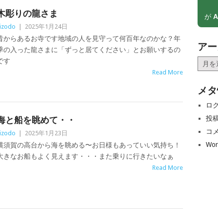
木彫りの龍さま
が
A
izodo
|
2025年1月24日
昔からあるお寺です地域の人を見守って何百年なのかな？年
アー
季の入った龍さまに「ずっと居てください」とお願いするの
です
ア
ー
Read More
カ
メタ
イ
ブ
ロ
投
海と船を眺めて・・
コ
izodo
|
2025年1月23日
Wor
横須賀の高台から海を眺める〜お日様もあっていい気持ち！
大きなお船もよく見えます・・・また乗りに行きたいなぁ
Read More