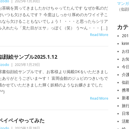
izodo
|
2025年1月30日
マンガと
お茶碗を買ってきましたかけちゃってたんです なぜか私のだ
（似
けいつも欠けるんです？ 今度はしっかり厚めのカワイイ子こ
れなら欠けることもないでしょう！ ・・・と思ったらシリア
カテ
ル入れたら「見た目がエサ」っぽく（笑） う〜ん・・・ […]
Read More
20
ki
お
似顔絵サンプル2025.1.12
お
izodo
|
2025年1月29日
今
席書似顔絵サンプルです、お客様より掲載OKをいただきまし
介
たありがとうございま〜す！ 富岡会館のジュピのつきいちで
似
描かせていただきました輝く妖精のようなお嬢さまでした
携
^^)
新
Read More
旅
日
ペイペイやってみた
活
izodo
|
2025年1月28日