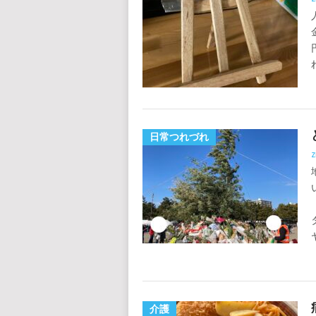
日常つれづれ
z
介護