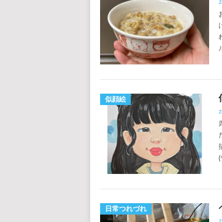
z
似顔絵
z
(
日常つれづれ
z