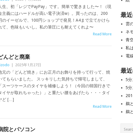
絵
人生、初「レジでPayPay」です。簡単で驚きました〜！（現
金主義にはハードルが高い電子決済w）。買ったのは、200
最近
円のイーゼルで、100円ショップで発見！A4まで立てかけら
雲
れて、色味もいいし。私の筆圧にも耐えてくれよ〜
ネ
Read More
青
私
電
どんどと廃棄
izodo
|
2025年1月27日
最近
地元の「どんど焼き」にお正月のお飾りを持って行って、焼
いてもらいました。 スッキリした気持ちで帰宅しまして、
5分
「スーツケースのタイヤを補修しよう！（今回の韓国行きで
5分
タイヤが取れちゃった）」と重たい腰をあげたら・・・タイ
20
ヤど […]
鵜
Read More
鵜
病院とパソコン