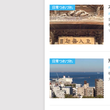
日常つれづれ
z
日常つれづれ
z