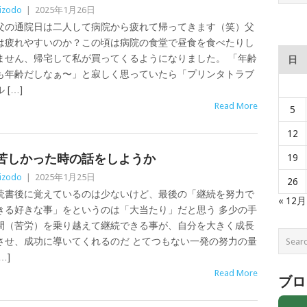
izodo
|
2025年1月26日
父の通院日は二人して病院から疲れて帰ってきます（笑）父
は疲れやすいのか？この頃は病院の食堂で昼食を食べたりし
ません、帰宅して私が買ってくるようになりました。 「年齢
日
も年齢だしなぁ〜」と寂しく思っていたら「プリンタトラブ
ル […]
Read More
5
12
苦しかった時の話をしようか
19
izodo
|
2025年1月25日
26
読書後に覚えているのは少ないけど、最後の「継続を努力で
« 12月
きる好きな事」をというのは「大当たり」だと思う 多少の手
間（苦労）を乗り越えて継続できる事が、自分を大きく成長
させ、成功に導いてくれるのだ とてつもない一発の努力の量
…]
Read More
ブロ