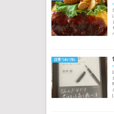
z
日常つれづれ
z
[