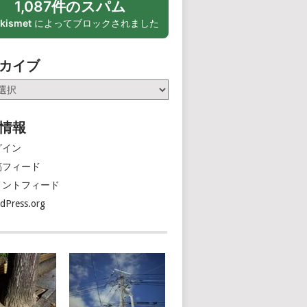
1,087件のスパム
kismet
によってブロックされました
カイブ
情報
グイン
稿フィード
メントフィード
dPress.org