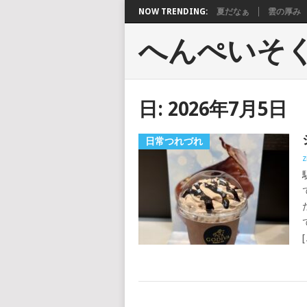
NOW TRENDING:
夏だなぁ
雲の厚み
へんぺいそ
日:
2026年7月5日
日常つれづれ
z
[