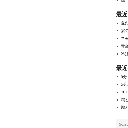
絵
最近
夏
雲
ネ
青
私
最近
5分
5分
20
鵜
鵜