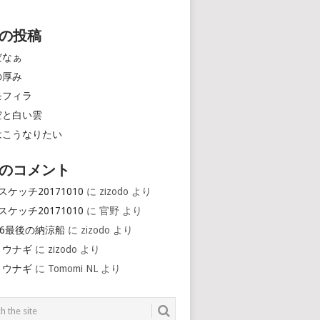
の投稿
だなぁ
の厚み
モフィラ
空と白い雲
はこうなりたい
のコメント
スケッチ20171010
に
zizodo
より
スケッチ20171010
に
官野
より
16最後の納涼船
に
zizodo
より
とウナギ
に
zizodo
より
とウナギ
に
Tomomi NL
より