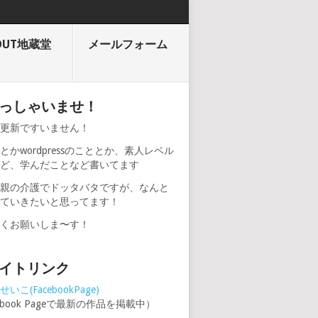
OUT地蔵堂
メールフォーム
っしゃいませ！
期更新ですいません！
とかwordpressのこととか、素人レベル
けど、学んだことなど書いてます
、親の介護でドッタバタですが、なんと
けていきたいと思ってます！
しくお願いしま〜す！
イトリンク
いこ(FacebookPage)
cebook Pageで最新の作品を掲載中）