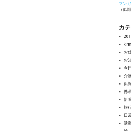
マンガと
（似
カテ
20
ki
お
お
今
介
似
携
新
旅
日
活