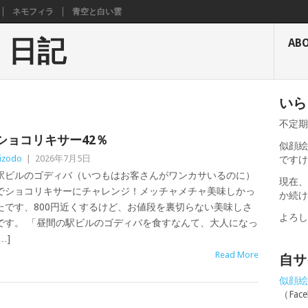
ネモフィラ
青空と白い雲
く日記
AB
いら
不定
ショコリキサー42％
似顔絵
izodo
|
2026年7月5日
です
駅ビルのゴディバ（いつもはお客さんがワンカサいるのに）
現在
でショコリキサーにチャレンジ！メッチャメチャ美味しかっ
か続
たです、800円近くするけど、お値段を裏切らない美味しさ
よろ
です。 「昼間の駅ビルのゴディバを食すなんて、大人になっ
…]
Read More
自サ
似顔絵せ
（Fa