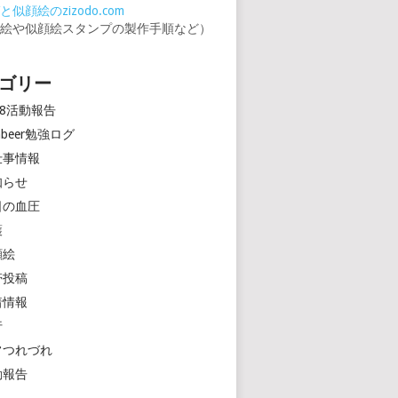
似顔絵のzizodo.com
顔絵や似顔絵スタンプの製作手順など）
ゴリー
18活動報告
rinbeer勉強ログ
仕事情報
知らせ
日の血圧
護
顔絵
帯投稿
着情報
行
常つれづれ
動報告