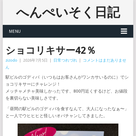
へんぺいそく日記
MENU
ショコリキサー42％
zizodo
|
2026年7月5日
|
日常つれづれ
|
コメントはまだありませ
ん
駅ビルのゴディバ（いつもはお客さんがワンカサいるのに）でシ
ョコリキサーにチャレンジ！
メッチャメチャ美味しかったです、800円近くするけど、お値段
を裏切らない美味しさです。
「昼間の駅ビルのゴディバを食すなんて、大人になったなぁ〜」
と一人でウヒヒヒと怪しいオバチャンしてきました。