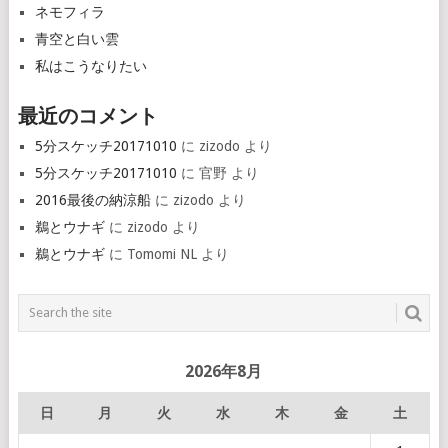
ネモフィラ
青空と白い雲
私はこうなりたい
最近のコメント
5分スケッチ20171010
に
zizodo
より
5分スケッチ20171010
に
官野
より
2016最後の納涼船
に
zizodo
より
鵜とウナギ
に
zizodo
より
鵜とウナギ
に
Tomomi NL
より
2026年8月
日
月
火
水
木
金
土