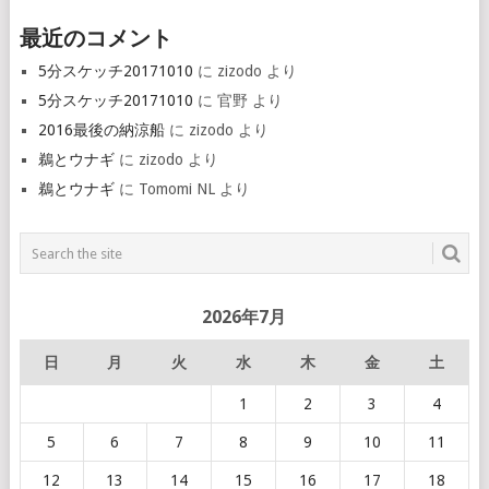
最近のコメント
5分スケッチ20171010
に
zizodo
より
5分スケッチ20171010
に
官野
より
2016最後の納涼船
に
zizodo
より
鵜とウナギ
に
zizodo
より
鵜とウナギ
に
Tomomi NL
より
2026年7月
日
月
火
水
木
金
土
1
2
3
4
5
6
7
8
9
10
11
12
13
14
15
16
17
18