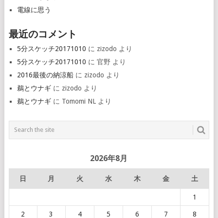
電線に思う
最近のコメント
5分スケッチ20171010
に
zizodo
より
5分スケッチ20171010
に
官野
より
2016最後の納涼船
に
zizodo
より
鵜とウナギ
に
zizodo
より
鵜とウナギ
に
Tomomi NL
より
2026年8月
日
月
火
水
木
金
土
1
2
3
4
5
6
7
8