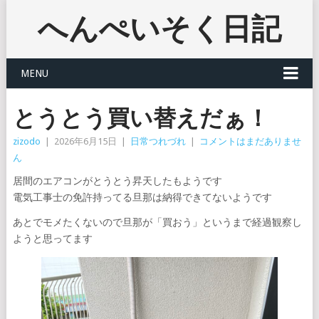
へんぺいそく日記
MENU
とうとう買い替えだぁ！
zizodo
|
2026年6月15日
|
日常つれづれ
|
コメントはまだありませ
ん
居間のエアコンがとうとう昇天したもようです
電気工事士の免許持ってる旦那は納得できてないようです
あとでモメたくないので旦那が「買おう」というまで経過観察し
ようと思ってます