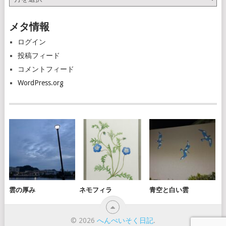
ー
カ
メタ情報
イ
ブ
ログイン
投稿フィード
コメントフィード
WordPress.org
雲の厚み
ネモフィラ
青空と白い雲
© 2026
へんぺいそく日記
.