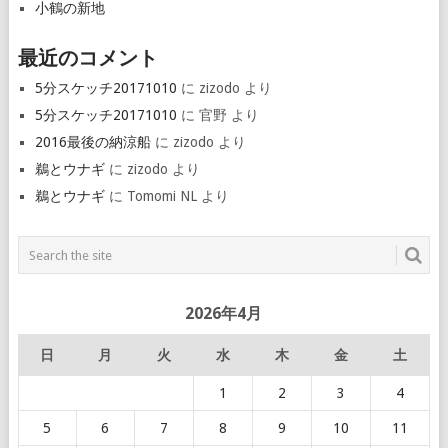
小鶴の新地
最近のコメント
5分スケッチ20171010
に
zizodo
より
5分スケッチ20171010
に
官野
より
2016最後の納涼船
に
zizodo
より
鵜とウナギ
に
zizodo
より
鵜とウナギ
に
Tomomi NL
より
2026年4月
日
月
火
水
木
金
土
1
2
3
4
5
6
7
8
9
10
11