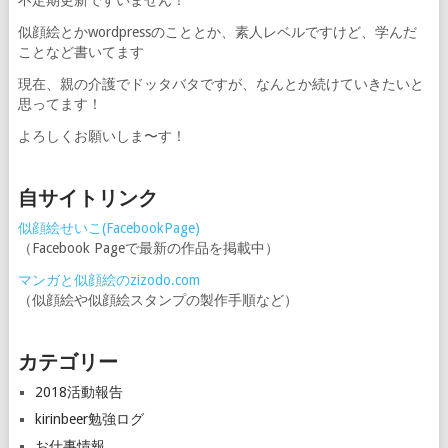
不定期更新ですいません！
似顔絵とかwordpressのこととか、素人レベルですけど、学んだ
ことなど書いてます
現在、親の介護でドッタバタですが、なんとか続けていきたいと
思ってます！
よろしくお願いしま〜す！
自サイトリンク
似顔絵せいこ(FacebookPage)
（Facebook Pageで最新の作品を掲載中）
マンガと似顔絵のzizodo.com
（似顔絵や似顔絵スタンプの製作手順など）
カテゴリー
2018活動報告
kirinbeer勉強ログ
お仕事情報