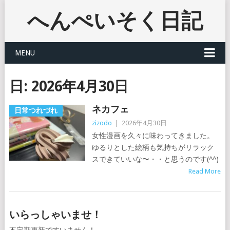
へんぺいそく日記
MENU
日:
2026年4月30日
ネカフェ
日常つれづれ
zizodo
|
2026年4月30日
女性漫画を久々に味わってきました。
ゆるりとした絵柄も気持ちがリラック
スできていいな〜・・と思うのです(^^)
Read More
いらっしゃいませ！