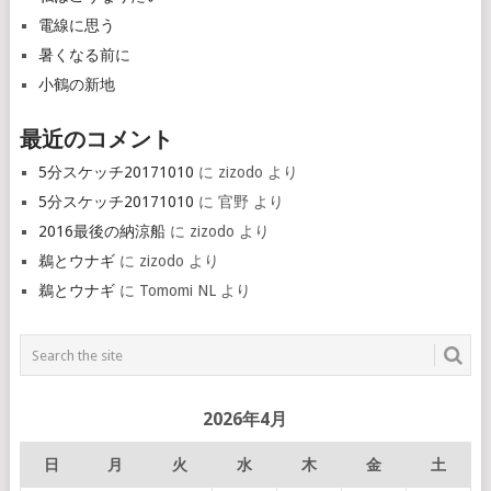
電線に思う
暑くなる前に
小鶴の新地
最近のコメント
5分スケッチ20171010
に
zizodo
より
5分スケッチ20171010
に
官野
より
2016最後の納涼船
に
zizodo
より
鵜とウナギ
に
zizodo
より
鵜とウナギ
に
Tomomi NL
より
2026年4月
日
月
火
水
木
金
土