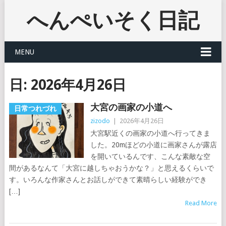
へんぺいそく日記
MENU
日:
2026年4月26日
大宮の画家の小道へ
日常つれづれ
zizodo
|
2026年4月26日
大宮駅近くの画家の小道へ行ってきま
した。20mほどの小道に画家さんが露店
を開いているんです、こんな素敵な空
間があるなんて「大宮に越しちゃおうかな？」と思えるくらいで
す。いろんな作家さんとお話しができて素晴らしい経験ができ
[…]
Read More