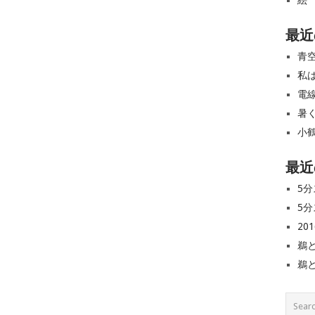
絵
最近
青
私
電
暑
小
最近
5分
5分
20
鵜
鵜