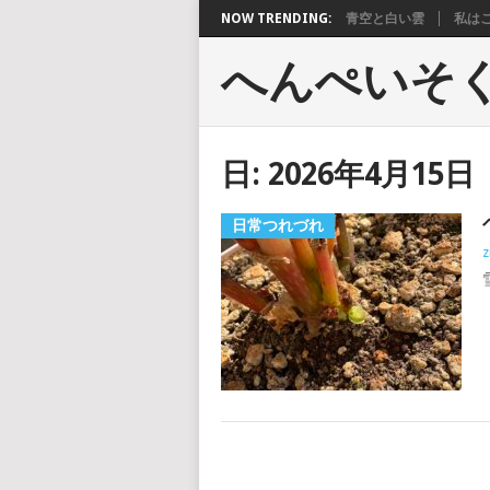
NOW TRENDING:
青空と白い雲
私は
へんぺいそ
日:
2026年4月15日
日常つれづれ
z