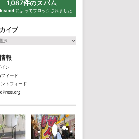
1,087件のスパム
kismet
によってブロックされました
カイブ
情報
グイン
稿フィード
メントフィード
dPress.org