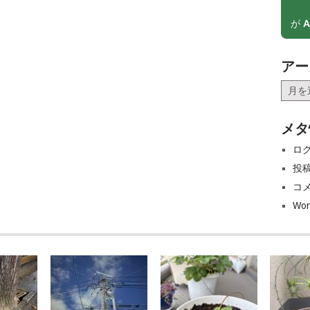
が
A
アー
ア
ー
カ
メタ
イ
ブ
ロ
投
コ
Wor