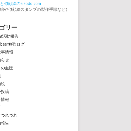
似顔絵のzizodo.com
顔絵や似顔絵スタンプの製作手順など）
ゴリー
18活動報告
rinbeer勉強ログ
仕事情報
知らせ
日の血圧
護
顔絵
帯投稿
着情報
行
常つれづれ
動報告