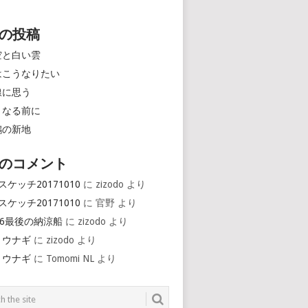
の投稿
空と白い雲
はこうなりたい
線に思う
くなる前に
鶴の新地
のコメント
スケッチ20171010
に
zizodo
より
スケッチ20171010
に
官野
より
16最後の納涼船
に
zizodo
より
とウナギ
に
zizodo
より
とウナギ
に
Tomomi NL
より