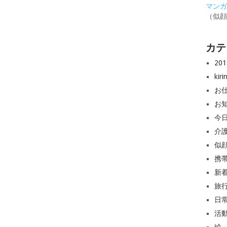
マンガと
（似
カテ
20
ki
お
お
今
介
似
携
新
旅
日
活