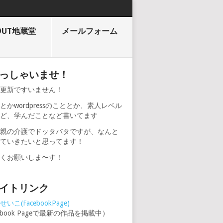
OUT地蔵堂
メールフォーム
っしゃいませ！
期更新ですいません！
とかwordpressのこととか、素人レベル
けど、学んだことなど書いてます
、親の介護でドッタバタですが、なんと
けていきたいと思ってます！
しくお願いしま〜す！
イトリンク
いこ(FacebookPage)
cebook Pageで最新の作品を掲載中）