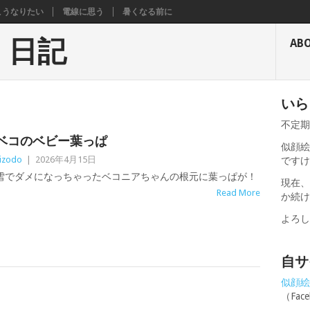
こうなりたい
電線に思う
暑くなる前に
く日記
AB
いら
不定
ベコのベビー葉っぱ
似顔絵
izodo
|
2026年4月15日
です
雪でダメになっちゃったベコニアちゃんの根元に葉っぱが！
現在
Read More
か続
よろ
自サ
似顔絵せ
（Fa