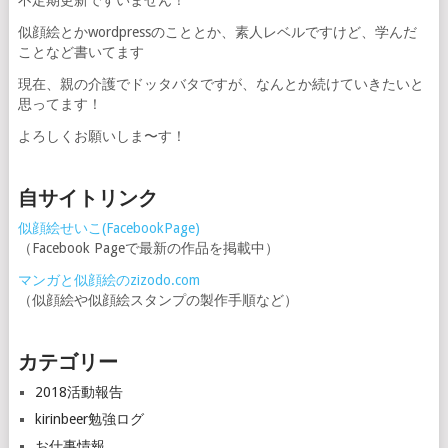
不定期更新ですいません！
似顔絵とかwordpressのこととか、素人レベルですけど、学んだ
ことなど書いてます
現在、親の介護でドッタバタですが、なんとか続けていきたいと
思ってます！
よろしくお願いしま〜す！
自サイトリンク
似顔絵せいこ(FacebookPage)
（Facebook Pageで最新の作品を掲載中）
マンガと似顔絵のzizodo.com
（似顔絵や似顔絵スタンプの製作手順など）
カテゴリー
2018活動報告
kirinbeer勉強ログ
お仕事情報