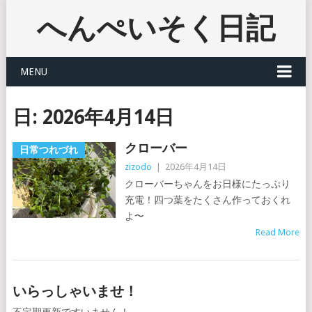
へんぺいそく日記
MENU
日:
2026年4月14日
クローバー
日常つれづれ
zizodo
|
2026年4月14日
クローバーちゃんをお日様にたっぷり
充電！四つ葉をたくさん作っておくれ
よ〜
Read More
いらっしゃいませ！