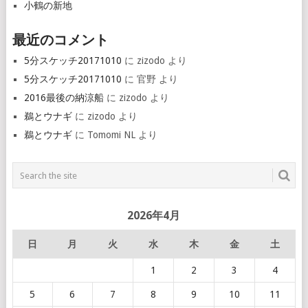
小鶴の新地
最近のコメント
5分スケッチ20171010
に
zizodo
より
5分スケッチ20171010
に
官野
より
2016最後の納涼船
に
zizodo
より
鵜とウナギ
に
zizodo
より
鵜とウナギ
に
Tomomi NL
より
2026年4月
日
月
火
水
木
金
土
1
2
3
4
5
6
7
8
9
10
11