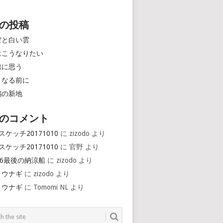
の投稿
空と白い雲
はこうなりたい
線に思う
くなる前に
鶴の新地
のコメント
スケッチ20171010
に
zizodo
より
スケッチ20171010
に
官野
より
16最後の納涼船
に
zizodo
より
とウナギ
に
zizodo
より
とウナギ
に
Tomomi NL
より