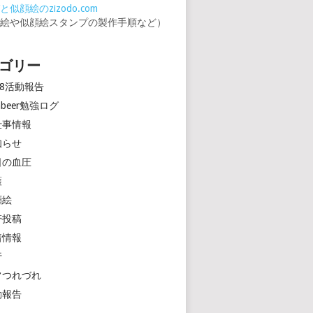
似顔絵のzizodo.com
顔絵や似顔絵スタンプの製作手順など）
ゴリー
18活動報告
rinbeer勉強ログ
仕事情報
知らせ
日の血圧
護
顔絵
帯投稿
着情報
行
常つれづれ
動報告