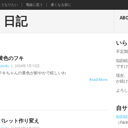
こうなりたい
電線に思う
暑くなる前に
く日記
AB
いら
不定
黄色のフキ
似顔絵
izodo
|
2026年1月15日
です
フキちゃんの黄色が鮮やかで眩しいわ
現在
Read More
か続
よろ
自サ
似顔絵せ
パレット作り変え
（Fa