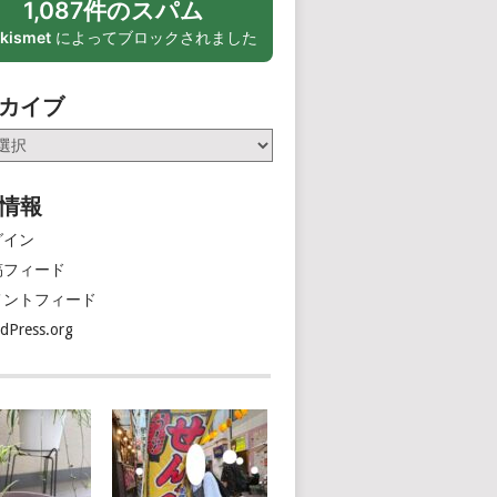
1,087件のスパム
kismet
によってブロックされました
カイブ
情報
グイン
稿フィード
メントフィード
dPress.org