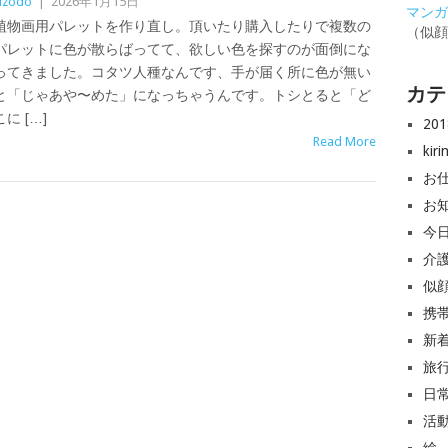
izodo
|
2026年1月15日
マンガと
植物画用パレットを作り直し。頂いたり購入したりで複数の
（似
パレットに色が散らばってて、欲しい色を探すのが面倒にな
ってきました。コタツ人種なんです、手が届く所に色が無い
カテ
と「じゃあや〜めた」になっちゃうんです。トシとると「ど
こに […]
20
Read More
ki
お
お
今
介
似
携
新
旅
日
活