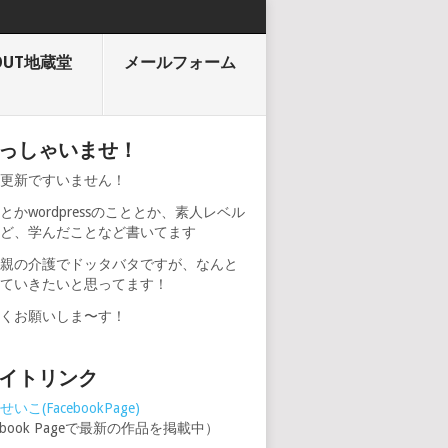
OUT地蔵堂
メールフォーム
っしゃいませ！
期更新ですいません！
とかwordpressのこととか、素人レベル
けど、学んだことなど書いてます
、親の介護でドッタバタですが、なんと
けていきたいと思ってます！
しくお願いしま〜す！
イトリンク
いこ(FacebookPage)
cebook Pageで最新の作品を掲載中）