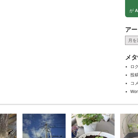
が
A
アー
ア
ー
カ
メタ
イ
ブ
ロ
投
コ
Wor