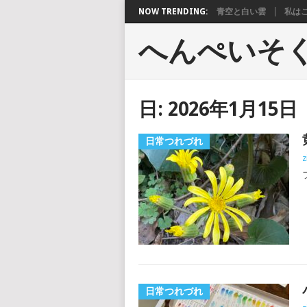
NOW TRENDING:
青空と白い雲
私は
へんぺいそ
日:
2026年1月15日
日常つれづれ
z
日常つれづれ