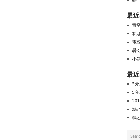
絵
最近
青
私
電
暑
小
最近
5分
5分
20
鵜
鵜