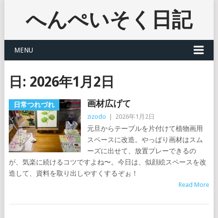
へんぺいそく日記
MENU
日:
2026年1月2日
画材広げて
日常つれづれ
zizodo
|
2026年1月2日
元旦からテーブルを片付けて植物画用
スペースに改造。やっぱり画材はスム
ーズに出せて、放置プレーできるの
が、気楽に続けるコツですよね〜。今日は、似顔絵スペースを改
造して、資料を取り出しやすくするぞぉ！
Read More