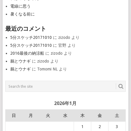
電線に思う
暑くなる前に
最近のコメント
5分スケッチ20171010
に
zizodo
より
5分スケッチ20171010
に
官野
より
2016最後の納涼船
に
zizodo
より
鵜とウナギ
に
zizodo
より
鵜とウナギ
に
Tomomi NL
より
2026年1月
日
月
火
水
木
金
土
1
2
3