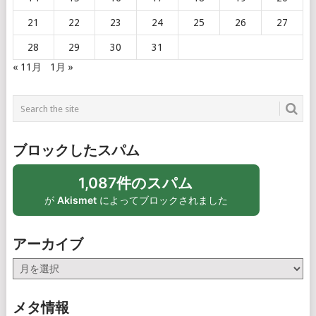
21
22
23
24
25
26
27
28
29
30
31
« 11月
1月 »
ブロックしたスパム
1,087件のスパム
が
Akismet
によってブロックされました
アーカイブ
ア
ー
カ
メタ情報
イ