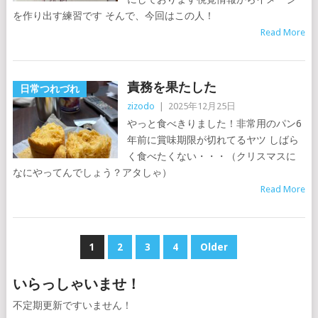
を作り出す練習です そんで、今回はこの人！
Read More
責務を果たした
日常つれづれ
zizodo
|
2025年12月25日
やっと食べきりました！非常用のパン6
年前に賞味期限が切れてるヤツ しばら
く食べたくない・・・（クリスマスに
なにやってんでしょう？アタしゃ）
Read More
投
1
2
3
4
Older
稿
いらっしゃいませ！
の
不定期更新ですいません！
ペ