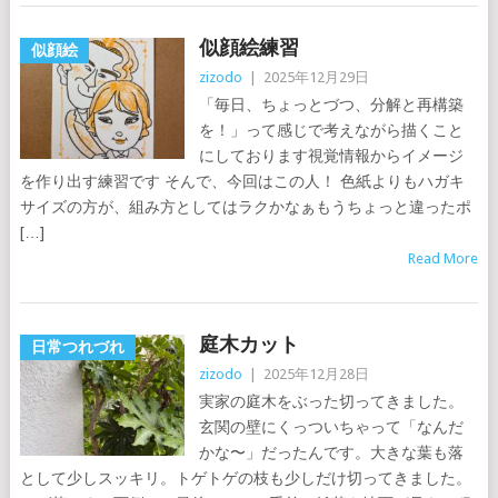
似顔絵練習
似顔絵
zizodo
|
2025年12月29日
「毎日、ちょっとづつ、分解と再構築
を！」って感じで考えながら描くこと
にしております視覚情報からイメージ
を作り出す練習です そんで、今回はこの人！ 色紙よりもハガキ
サイズの方が、組み方としてはラクかなぁもうちょっと違ったポ
[…]
Read More
庭木カット
日常つれづれ
zizodo
|
2025年12月28日
実家の庭木をぶった切ってきました。
玄関の壁にくっついちゃって「なんだ
かな〜」だったんです。大きな葉も落
として少しスッキリ。トゲトゲの枝も少しだけ切ってきました。