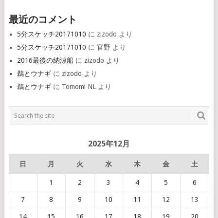
最近のコメント
5分スケッチ20171010
に
zizodo
より
5分スケッチ20171010
に
官野
より
2016最後の納涼船
に
zizodo
より
鵜とウナギ
に
zizodo
より
鵜とウナギ
に
Tomomi NL
より
2025年12月
日
月
火
水
木
金
土
1
2
3
4
5
6
7
8
9
10
11
12
13
14
15
16
17
18
19
20