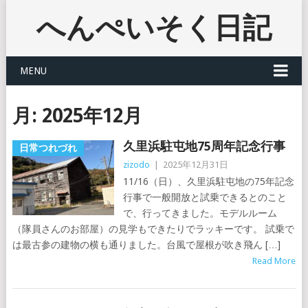
へんぺいそく日記
MENU
月:
2025年12月
久里浜駐屯地75周年記念行事
日常つれづれ
zizodo
|
2025年12月31日
11/16（日）、久里浜駐屯地の75年記念
行事で一般開放と試乗できるとのこと
で、行ってきました。モデルルーム
（隊員さんのお部屋）の見学もできたりでラッキーです。 試乗で
は最古参の建物の横も通りました。台風で屋根が吹き飛ん […]
Read More