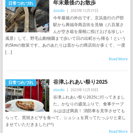
年末最後のお散歩
日常つれづれ
zizodo
|
2025年12月31日
今年最後の外出です。京浜急行の戸部
駅から興福寺商店街を見物（八百屋さ
んが空き箱を屋根に投げ上げる珍しい
風景）して、野毛山動物園まで歩いて日の出町から帰る！という
約5kmの散策です。あのあたりは昔からの商店街が多くて、一度
[…]
Read More
谷津ふれあい祭り2025
日常つれづれ
zizodo
|
2025年12月30日
谷津ふれあい祭り2025に行ってきまし
た。かなりの盛況ぶりで、食事テーブ
ルはほぼ満員！ 消防車を見学させても
らって、窯焼きピザを食べて、シュシュを買ってたっぷりと楽し
ませていただきました(^^)
Read More