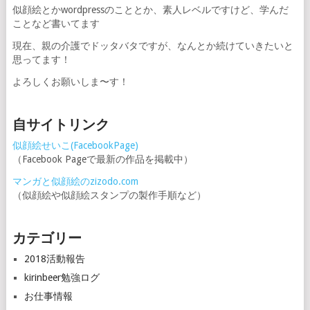
似顔絵とかwordpressのこととか、素人レベルですけど、学んだ
ー
ことなど書いてます
ジ
現在、親の介護でドッタバタですが、なんとか続けていきたいと
思ってます！
送
よろしくお願いしま〜す！
り
自サイトリンク
似顔絵せいこ(FacebookPage)
（Facebook Pageで最新の作品を掲載中）
マンガと似顔絵のzizodo.com
（似顔絵や似顔絵スタンプの製作手順など）
カテゴリー
2018活動報告
kirinbeer勉強ログ
お仕事情報