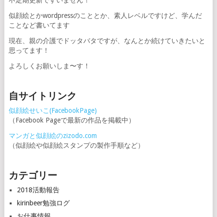
不定期更新ですいません！
似顔絵とかwordpressのこととか、素人レベルですけど、学んだ
ことなど書いてます
現在、親の介護でドッタバタですが、なんとか続けていきたいと
思ってます！
よろしくお願いしま〜す！
自サイトリンク
似顔絵せいこ(FacebookPage)
（Facebook Pageで最新の作品を掲載中）
マンガと似顔絵のzizodo.com
（似顔絵や似顔絵スタンプの製作手順など）
カテゴリー
2018活動報告
kirinbeer勉強ログ
お仕事情報