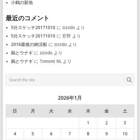
小鶴の新地
最近のコメント
5分スケッチ20171010
に
zizodo
より
5分スケッチ20171010
に
官野
より
2016最後の納涼船
に
zizodo
より
鵜とウナギ
に
zizodo
より
鵜とウナギ
に
Tomomi NL
より
2026年1月
日
月
火
水
木
金
土
1
2
3
4
5
6
7
8
9
10