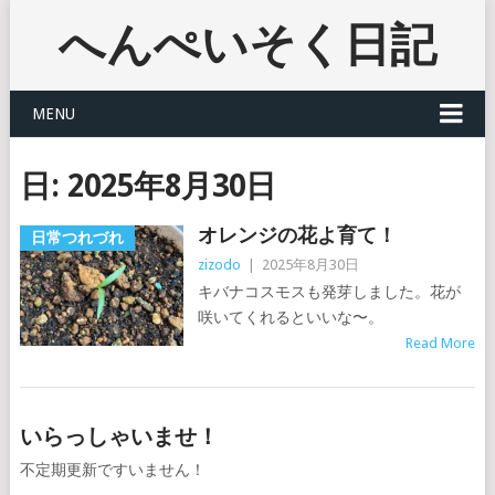
へんぺいそく日記
MENU
日:
2025年8月30日
オレンジの花よ育て！
日常つれづれ
zizodo
|
2025年8月30日
キバナコスモスも発芽しました。花が
咲いてくれるといいな〜。
Read More
いらっしゃいませ！
不定期更新ですいません！