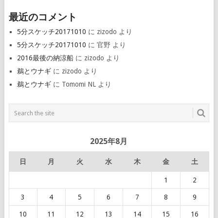
最近のコメント
5分スケッチ20171010
に
zizodo
より
5分スケッチ20171010
に
官野
より
2016最後の納涼船
に
zizodo
より
鵜とウナギ
に
zizodo
より
鵜とウナギ
に
Tomomi NL
より
2025年8月
日
月
火
水
木
金
土
1
2
3
4
5
6
7
8
9
10
11
12
13
14
15
16