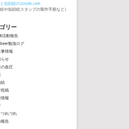
似顔絵のzizodo.com
顔絵や似顔絵スタンプの製作手順など）
ゴリー
18活動報告
rinbeer勉強ログ
仕事情報
知らせ
日の血圧
護
顔絵
帯投稿
着情報
行
常つれづれ
動報告