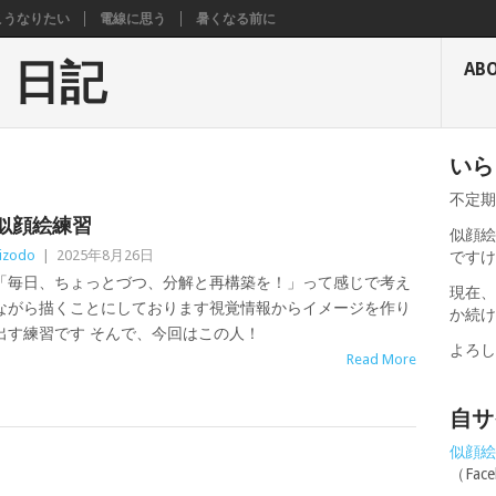
こうなりたい
電線に思う
暑くなる前に
く日記
AB
いら
不定
似顔絵練習
似顔絵
izodo
|
2025年8月26日
です
「毎日、ちょっとづつ、分解と再構築を！」って感じで考え
現在
ながら描くことにしております視覚情報からイメージを作り
か続
出す練習です そんで、今回はこの人！
よろ
Read More
自サ
似顔絵せ
（Fa