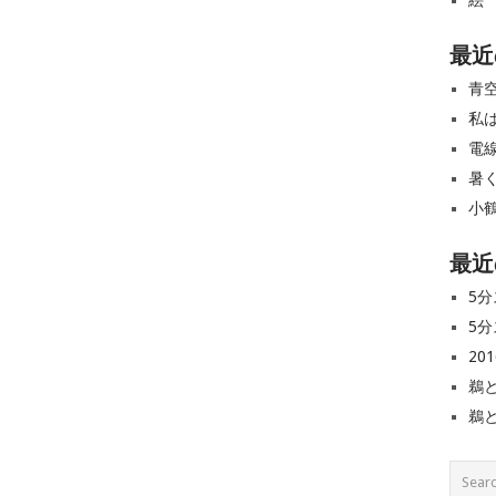
絵
最近
青
私
電
暑
小
最近
5分
5分
20
鵜
鵜