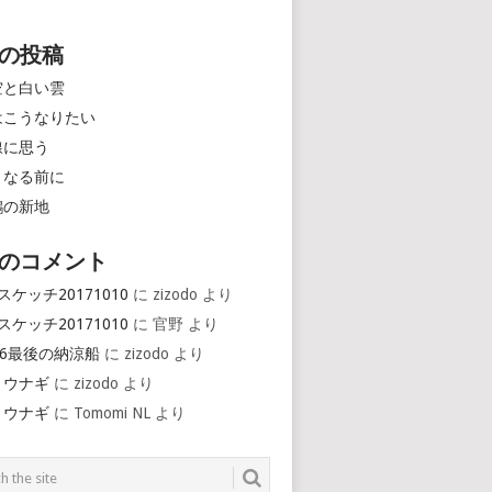
の投稿
空と白い雲
はこうなりたい
線に思う
くなる前に
鶴の新地
のコメント
スケッチ20171010
に
zizodo
より
スケッチ20171010
に
官野
より
16最後の納涼船
に
zizodo
より
とウナギ
に
zizodo
より
とウナギ
に
Tomomi NL
より