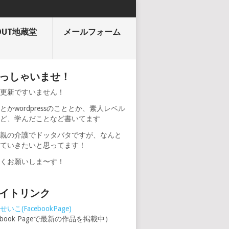
OUT地蔵堂
メールフォーム
っしゃいませ！
期更新ですいません！
とかwordpressのこととか、素人レベル
けど、学んだことなど書いてます
、親の介護でドッタバタですが、なんと
けていきたいと思ってます！
しくお願いしま〜す！
イトリンク
いこ(FacebookPage)
cebook Pageで最新の作品を掲載中）