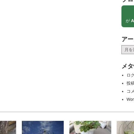
が
A
アー
ア
ー
カ
メタ
イ
ブ
ロ
投
コ
Wor