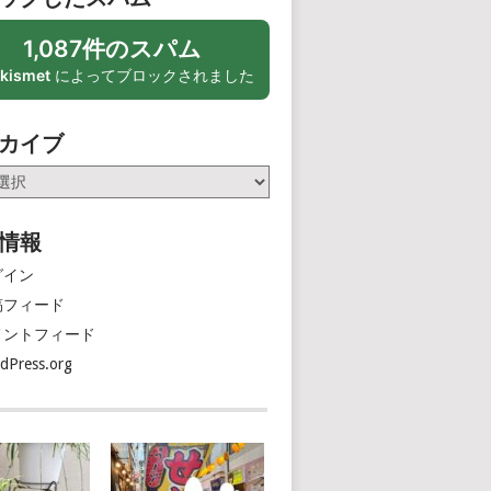
1,087件のスパム
kismet
によってブロックされました
カイブ
情報
グイン
稿フィード
メントフィード
dPress.org