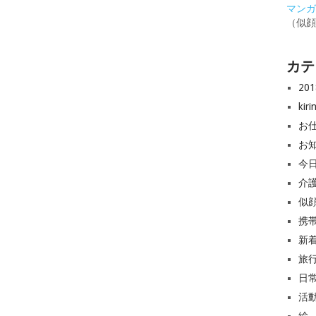
マンガと
（似
カテ
20
ki
お
お
今
介
似
携
新
旅
日
活