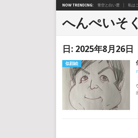
NOW TRENDING:
青空と白い雲
私は
へんぺいそ
日:
2025年8月26日
似顔絵
z