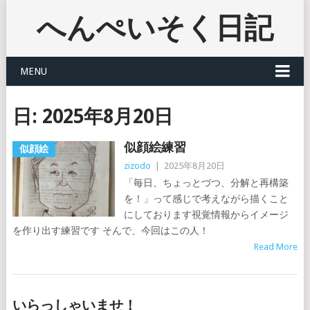
へんぺいそく日記
MENU
日:
2025年8月20日
似顔絵練習
似顔絵
zizodo
|
2025年8月20日
「毎日、ちょっとづつ、分解と再構築
を！」って感じで考えながら描くこと
にしております視覚情報からイメージ
を作り出す練習です そんで、今回はこの人！
Read More
いらっしゃいませ！