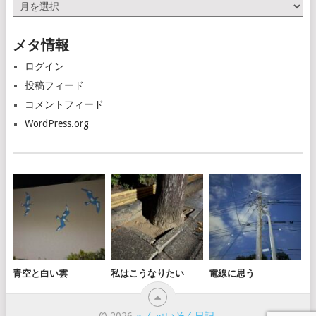
ア
ー
カ
メタ情報
イ
ブ
ログイン
投稿フィード
コメントフィード
WordPress.org
青空と白い雲
私はこうなりたい
電線に思う