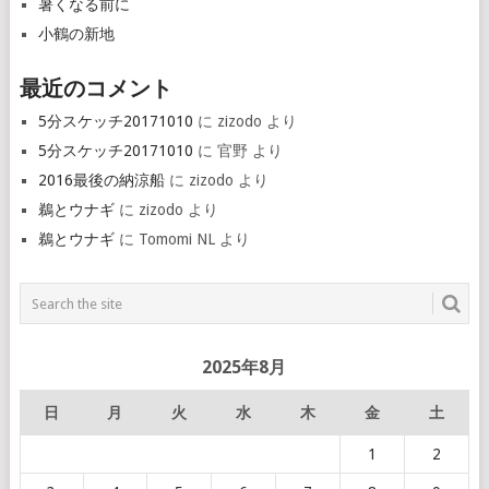
暑くなる前に
小鶴の新地
最近のコメント
5分スケッチ20171010
に
zizodo
より
5分スケッチ20171010
に
官野
より
2016最後の納涼船
に
zizodo
より
鵜とウナギ
に
zizodo
より
鵜とウナギ
に
Tomomi NL
より
2025年8月
日
月
火
水
木
金
土
1
2