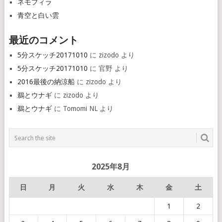
ネモフィラ
青空と白い雲
最近のコメント
5分スケッチ20171010
に
zizodo
より
5分スケッチ20171010
に
官野
より
2016最後の納涼船
に
zizodo
より
鵜とウナギ
に
zizodo
より
鵜とウナギ
に
Tomomi NL
より
2025年8月
日
月
火
水
木
金
土
1
2