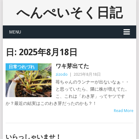
へんぺいそく日記
MENU
日:
2025年8月18日
ワキ芽出てた
日常つれづれ
zizodo
|
2025年8月18日
苺ちゃんのランナーが出ないなぁ・・
と思っていたら、隣に株が増えてた。
こ、これは「わき芽」ってヤツです
か？最近の結実はこのわき芽だったのかも？！
Read More
いらっしゃいませ！