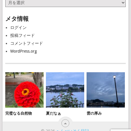
ア
ー
カ
メタ情報
イ
ブ
ログイン
投稿フィード
コメントフィード
WordPress.org
完璧なる自然物
夏だなぁ
雲の厚み