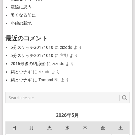
電線に思う
暑くなる前に
小鶴の新地
最近のコメント
5分スケッチ20171010
に
zizodo
より
5分スケッチ20171010
に
官野
より
2016最後の納涼船
に
zizodo
より
鵜とウナギ
に
zizodo
より
鵜とウナギ
に
Tomomi NL
より
2026年5月
日
月
火
水
木
金
土