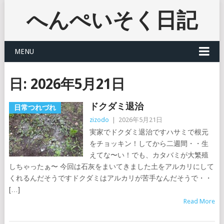
へんぺいそく日記
MENU
日:
2026年5月21日
ドクダミ退治
日常つれづれ
zizodo
|
2026年5月21日
実家でドクダミ退治ですハサミで根元
をチョッキン！してから二週間・・生
えてな〜い！でも、カタバミが大繁殖
しちゃったぁ〜 今回は石灰をまいてきました土をアルカリにして
くれるんだそうですドクダミはアルカリが苦手なんだそうで・・
[…]
Read More