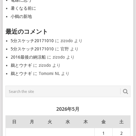
電線に思う
暑くなる前に
小鶴の新地
最近のコメント
5分スケッチ20171010
に
zizodo
より
5分スケッチ20171010
に
官野
より
2016最後の納涼船
に
zizodo
より
鵜とウナギ
に
zizodo
より
鵜とウナギ
に
Tomomi NL
より
2026年5月
日
月
火
水
木
金
土
1
2