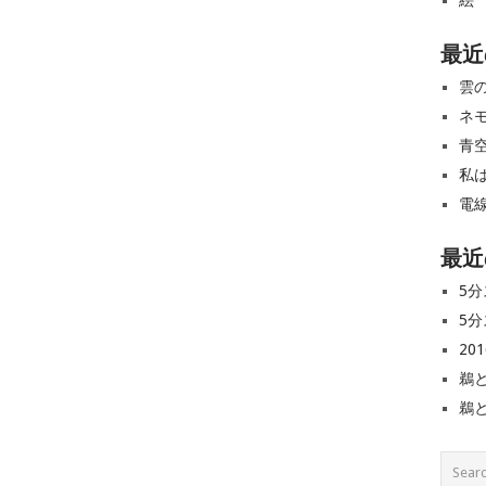
絵
最近
雲
ネ
青
私
電
最近
5分
5分
20
鵜
鵜