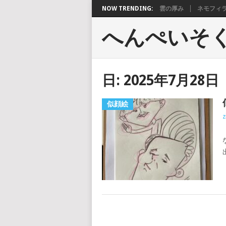
NOW TRENDING:
雲の厚み
ネモフィ
へんぺいそ
日:
2025年7月28日
似顔絵
z