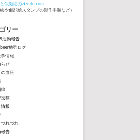
似顔絵のzizodo.com
顔絵や似顔絵スタンプの製作手順など）
ゴリー
18活動報告
rinbeer勉強ログ
仕事情報
知らせ
日の血圧
護
顔絵
帯投稿
着情報
行
常つれづれ
動報告