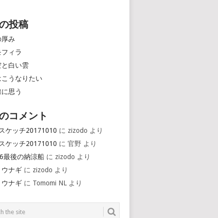
の投稿
の厚み
モフィラ
空と白い雲
はこうなりたい
線に思う
のコメント
スケッチ20171010
に
zizodo
より
スケッチ20171010
に
官野
より
16最後の納涼船
に
zizodo
より
とウナギ
に
zizodo
より
とウナギ
に
Tomomi NL
より