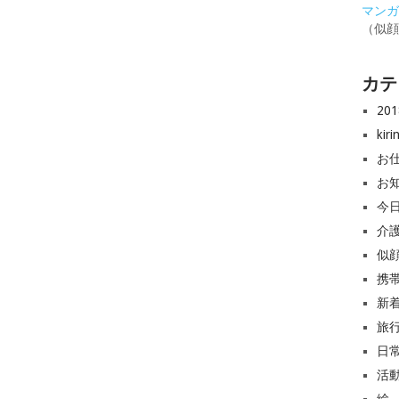
マンガと
（似
カテ
20
ki
お
お
今
介
似
携
新
旅
日
活