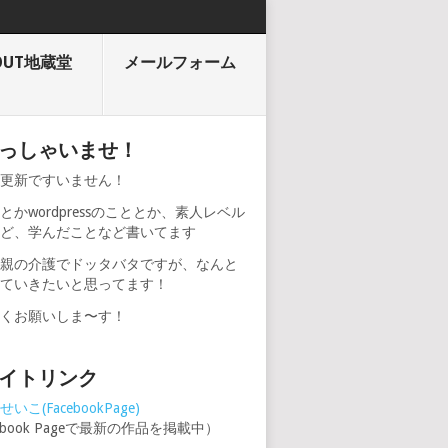
OUT地蔵堂
メールフォーム
っしゃいませ！
期更新ですいません！
とかwordpressのこととか、素人レベル
けど、学んだことなど書いてます
、親の介護でドッタバタですが、なんと
けていきたいと思ってます！
しくお願いしま〜す！
イトリンク
いこ(FacebookPage)
cebook Pageで最新の作品を掲載中）