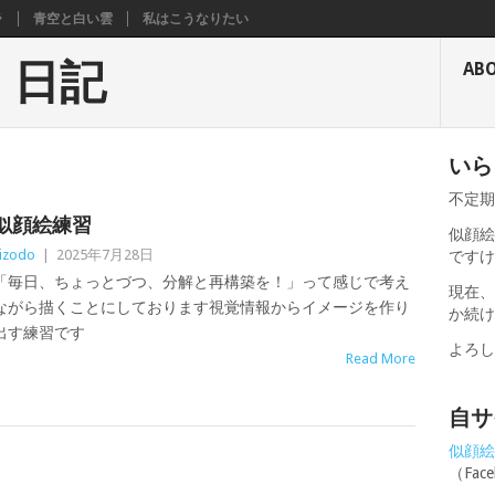
ラ
青空と白い雲
私はこうなりたい
く日記
AB
いら
不定
似顔絵練習
似顔絵
izodo
|
2025年7月28日
です
「毎日、ちょっとづつ、分解と再構築を！」って感じで考え
現在
ながら描くことにしております視覚情報からイメージを作り
か続
出す練習です
よろ
Read More
自サ
似顔絵せ
（Fa