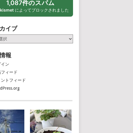
1,087件のスパム
kismet
によってブロックされました
カイブ
情報
グイン
稿フィード
メントフィード
dPress.org