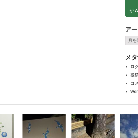
が
A
アー
ア
ー
カ
メタ
イ
ブ
ロ
投
コ
Wor