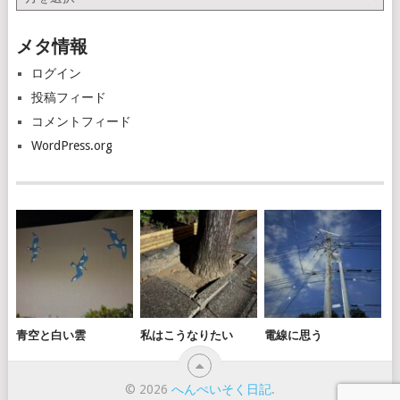
ー
カ
メタ情報
イ
ブ
ログイン
投稿フィード
コメントフィード
WordPress.org
青空と白い雲
私はこうなりたい
電線に思う
© 2026
へんぺいそく日記
.