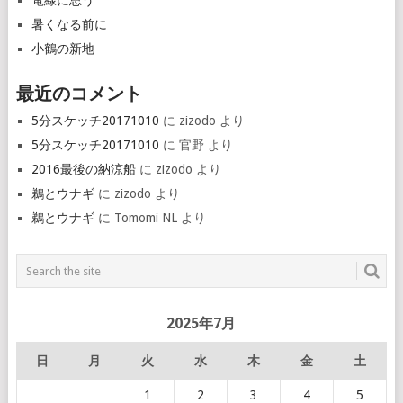
電線に思う
暑くなる前に
小鶴の新地
最近のコメント
5分スケッチ20171010
に
zizodo
より
5分スケッチ20171010
に
官野
より
2016最後の納涼船
に
zizodo
より
鵜とウナギ
に
zizodo
より
鵜とウナギ
に
Tomomi NL
より
2025年7月
日
月
火
水
木
金
土
1
2
3
4
5