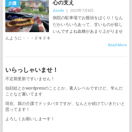
心の支え
介護
zizodo
|
2025年7月8日
病院の駐車場でお饅頭をぱくり！なん
だかいろいろあって、甘いものが欲し
いんですよね血糖があまり上がりませ
んように・・・ドキドキ
Read More
いらっしゃいませ！
不定期更新ですいません！
似顔絵とかwordpressのこととか、素人レベルですけど、学んだ
ことなど書いてます
現在、親の介護でドッタバタですが、なんとか続けていきたいと
思ってます！
よろしくお願いしま〜す！