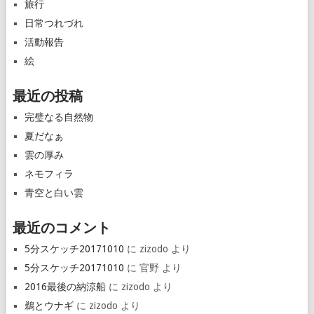
旅行
日常つれづれ
活動報告
絵
最近の投稿
完璧なる自然物
夏だなぁ
雲の厚み
ネモフィラ
青空と白い雲
最近のコメント
5分スケッチ20171010
に
zizodo
より
5分スケッチ20171010
に
官野
より
2016最後の納涼船
に
zizodo
より
鵜とウナギ
に
zizodo
より