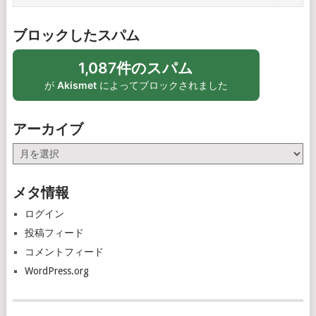
ブロックしたスパム
1,087件のスパム
が
Akismet
によってブロックされました
アーカイブ
ア
ー
カ
メタ情報
イ
ブ
ログイン
投稿フィード
コメントフィード
WordPress.org