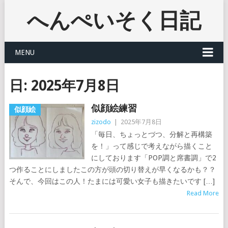
へんぺいそく日記
MENU
日:
2025年7月8日
似顔絵練習
似顔絵
zizodo
|
2025年7月8日
「毎日、ちょっとづつ、分解と再構築
を！」って感じで考えながら描くこと
にしております「POP調と席書調」で2
つ作ることにしましたこの方が頭の切り替えが早くなるかも？？
そんで、今回はこの人！たまには可愛い女子も描きたいです […]
Read More