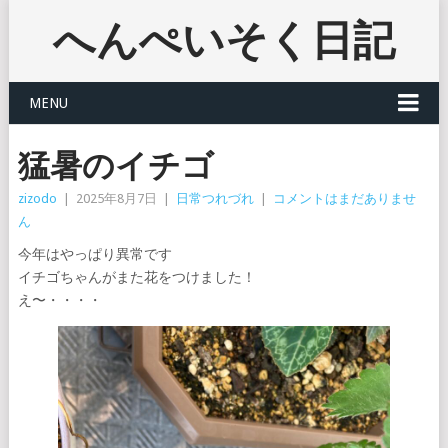
へんぺいそく日記
MENU
猛暑のイチゴ
zizodo
|
2025年8月7日
|
日常つれづれ
|
コメントはまだありませ
ん
今年はやっぱり異常です
イチゴちゃんがまた花をつけました！
え〜・・・・