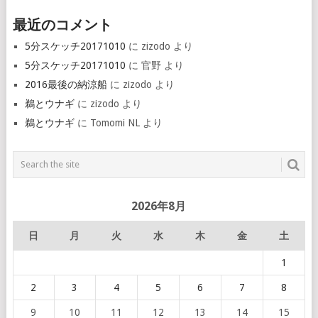
最近のコメント
5分スケッチ20171010
に
zizodo
より
5分スケッチ20171010
に
官野
より
2016最後の納涼船
に
zizodo
より
鵜とウナギ
に
zizodo
より
鵜とウナギ
に
Tomomi NL
より
2026年8月
日
月
火
水
木
金
土
1
2
3
4
5
6
7
8
9
10
11
12
13
14
15