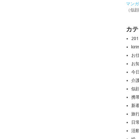
マンガと
（似
カテ
20
ki
お
お
今
介
似
携
新
旅
日
活