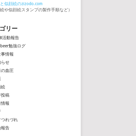
似顔絵のzizodo.com
顔絵や似顔絵スタンプの製作手順など）
ゴリー
18活動報告
rinbeer勉強ログ
仕事情報
知らせ
日の血圧
護
顔絵
帯投稿
着情報
行
常つれづれ
動報告