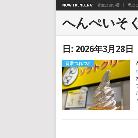
NOW TRENDING:
青空と白い雲
私は
へんぺいそ
日:
2026年3月28日
日常つれづれ
z