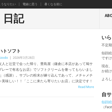
こうなりたい
電線に思う
暑くなる前に
く日記
AB
いら
不定
ハトソフト
似顔絵
izodo
|
2026年3月28日
です
友人と辻堂で会った帰り、豊島屋（鎌倉に本店があって鳩サ
現在
ブレーで有名なお店）でソフトクリームを奢ってもらいまし
か続
た（感謝）。サブレの粉末が練り込んであって、メチャメチ
よろ
ャ美味しい！！「ここに来たら寄りたいお店」に決定です！
Read More
自サ
似顔絵せ
（Fa