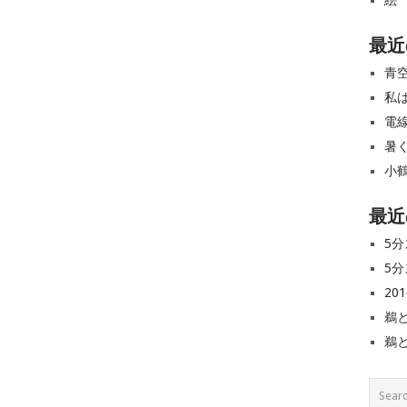
絵
最近
青
私
電
暑
小
最近
5分
5分
20
鵜
鵜