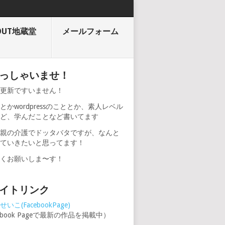
OUT地蔵堂
メールフォーム
っしゃいませ！
期更新ですいません！
とかwordpressのこととか、素人レベル
けど、学んだことなど書いてます
、親の介護でドッタバタですが、なんと
けていきたいと思ってます！
しくお願いしま〜す！
イトリンク
いこ(FacebookPage)
cebook Pageで最新の作品を掲載中）