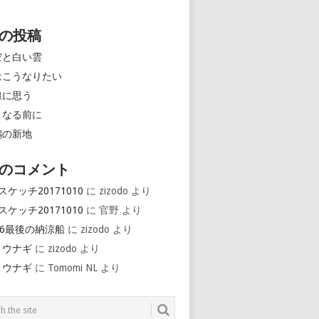
の投稿
空と白い雲
はこうなりたい
線に思う
くなる前に
鶴の新地
のコメント
スケッチ20171010
に
zizodo
より
スケッチ20171010
に
官野
より
16最後の納涼船
に
zizodo
より
とウナギ
に
zizodo
より
とウナギ
に
Tomomi NL
より