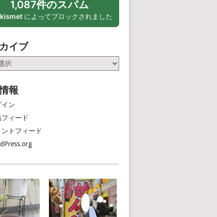
1,087件のスパム
kismet
によってブロックされました
カイブ
情報
グイン
稿フィード
メントフィード
dPress.org