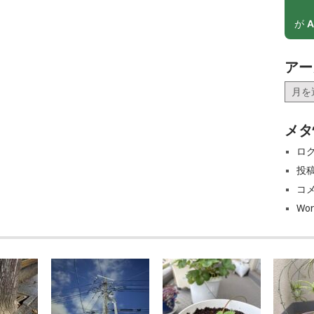
が
A
アー
ア
ー
カ
メタ
イ
ブ
ロ
投
コ
Wor