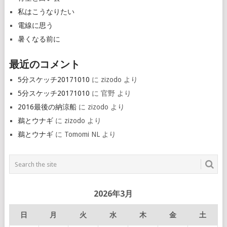
私はこうなりたい
電線に思う
暑くなる前に
最近のコメント
5分スケッチ20171010
に
zizodo
より
5分スケッチ20171010
に
官野
より
2016最後の納涼船
に
zizodo
より
鵜とウナギ
に
zizodo
より
鵜とウナギ
に
Tomomi NL
より
2026年3月
日
月
火
水
木
金
土