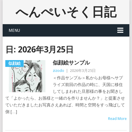
へんぺいそく日記
MENU
日:
2026年3月25日
似顔絵サンプル
似顔絵
zizodo
|
2026年3月25日
＜作品サンプル＞私からお母様へサプ
ライズ前回の作品の時に、天国に移住
してしまわれた旦那様の事をお聞きし
て「よかったら、お孫様と一緒のを作りませんか？」と提案させ
ていただきましたお写真さえあれば、時間と空間をすっ飛ばして
側 […]
Read More