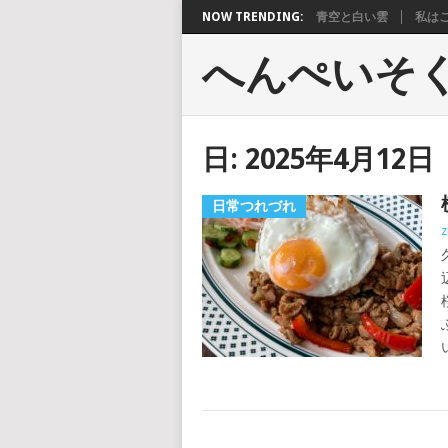
NOW TRENDING:
青空と白い雲
私は
へんぺいそ
日:
2025年4月12日
日常つれづれ
z