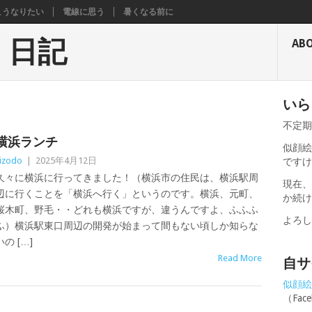
こうなりたい
電線に思う
暑くなる前に
く日記
AB
いら
不定
横浜ランチ
似顔絵
izodo
|
2025年4月12日
です
久々に横浜に行ってきました！（横浜市の住民は、横浜駅周
現在
辺に行くことを「横浜へ行く」というのです。横浜、元町、
か続
桜木町、野毛・・どれも横浜ですが、違うんですよ、ふふふ
よろ
ふ）横浜駅東口周辺の開発が始まって間もない頃しか知らな
いの […]
Read More
自サ
似顔絵せ
（Fa