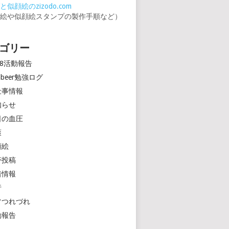
似顔絵のzizodo.com
顔絵や似顔絵スタンプの製作手順など）
ゴリー
18活動報告
rinbeer勉強ログ
仕事情報
知らせ
日の血圧
護
顔絵
帯投稿
着情報
行
常つれづれ
動報告