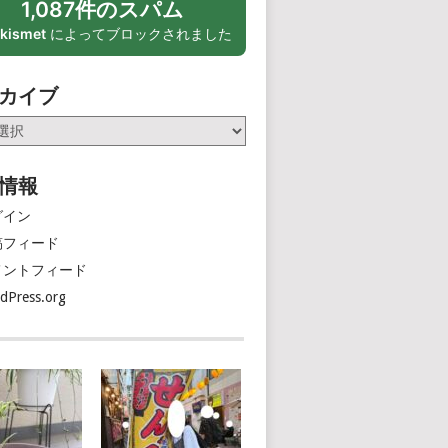
1,087件のスパム
kismet
によってブロックされました
カイブ
情報
グイン
稿フィード
メントフィード
dPress.org