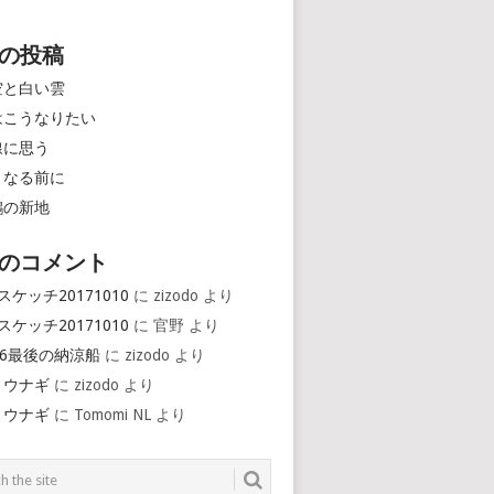
の投稿
空と白い雲
はこうなりたい
線に思う
くなる前に
鶴の新地
のコメント
スケッチ20171010
に
zizodo
より
スケッチ20171010
に
官野
より
16最後の納涼船
に
zizodo
より
とウナギ
に
zizodo
より
とウナギ
に
Tomomi NL
より