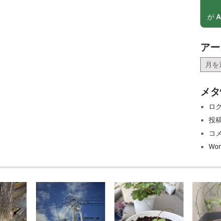
が
A
アー
ア
ー
カ
メタ
イ
ブ
ロ
投
コ
Wor