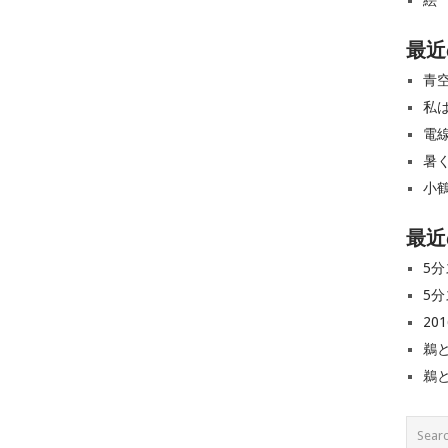
絵
最近
青
私
電
暑
小
最近
5分
5分
20
鵜
鵜