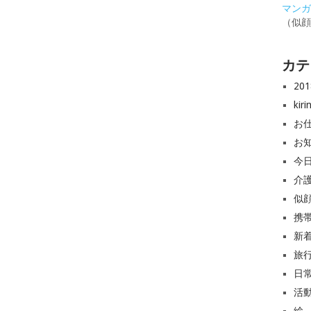
マンガと
（似
カテ
20
ki
お
お
今
介
似
携
新
旅
日
活