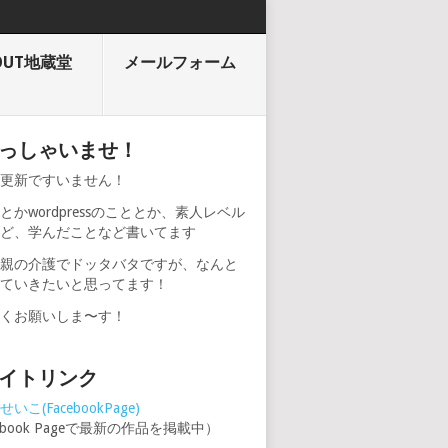
OUT地蔵堂
メールフォーム
っしゃいませ！
期更新ですいません！
とかwordpressのこととか、素人レベル
けど、学んだことなど書いてます
、親の介護でドッタバタですが、なんと
けていきたいと思ってます！
しくお願いしま〜す！
イトリンク
いこ(FacebookPage)
cebook Pageで最新の作品を掲載中）