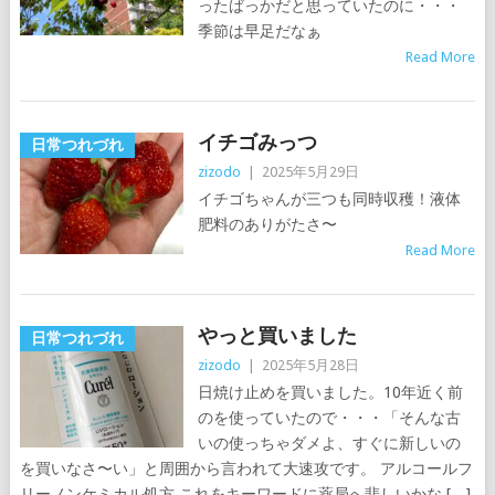
ったばっかだと思っていたのに・・・
季節は早足だなぁ
Read More
イチゴみっつ
日常つれづれ
zizodo
|
2025年5月29日
イチゴちゃんが三つも同時収穫！液体
肥料のありがたさ〜
Read More
やっと買いました
日常つれづれ
zizodo
|
2025年5月28日
日焼け止めを買いました。10年近く前
のを使っていたので・・・「そんな古
いの使っちゃダメよ、すぐに新しいの
を買いなさ〜い」と周囲から言われて大速攻です。 アルコールフ
リーノンケミカル処方 これをキーワードに薬局へ悲しいかな […]