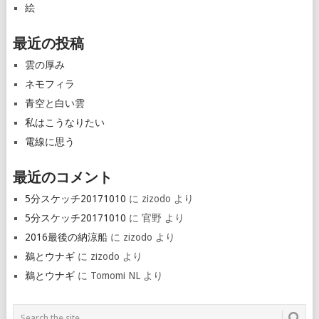
絵
最近の投稿
雲の厚み
ネモフィラ
青空と白い雲
私はこうなりたい
電線に思う
最近のコメント
5分スケッチ20171010
に
zizodo
より
5分スケッチ20171010
に
官野
より
2016最後の納涼船
に
zizodo
より
鵜とウナギ
に
zizodo
より
鵜とウナギ
に
Tomomi NL
より