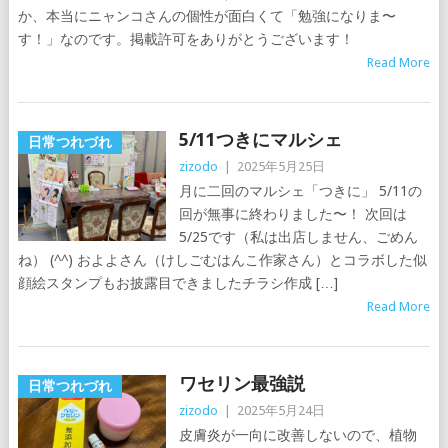
か、本当にニャンコさんの個性が面白くて「勉強になりま〜
す！」なのです。掲載許可をありがとうございます！
Read More
5/11つきにマルシェ
日常つれづれ
zizodo
|
2025年5月25日
月に二回のマルシェ「つきに」 5/11の
回が無事に終わりました〜！ 次回は
5/25です（私は出店しません、ごめん
ね） (^^) およよさん（けしごむはんこ作家さん）とコラボした似
顔絵スタンプもお披露目できましたチラシ作成 […]
Read More
ワセリン最強説
日常つれづれ
zizodo
|
2025年5月24日
皮膚炎が一向に改善しないので、植物