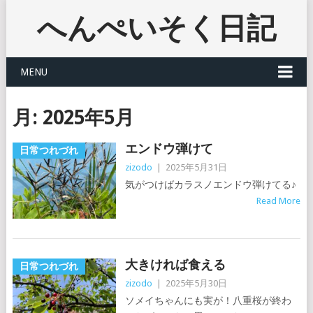
へんぺいそく日記
MENU
月:
2025年5月
エンドウ弾けて
日常つれづれ
zizodo
|
2025年5月31日
気がつけばカラスノエンドウ弾けてる♪
Read More
大きければ食える
日常つれづれ
zizodo
|
2025年5月30日
ソメイちゃんにも実が！八重桜が終わ