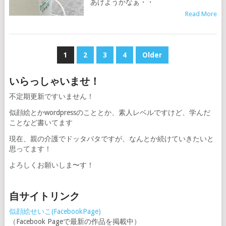
あげようかなぁ・・
Read More
投
1
2
3
4
Older
稿
いらっしゃいませ！
の
不定期更新ですいません！
ペ
似顔絵とかwordpressのこととか、素人レベルですけど、学んだ
ー
ことなど書いてます
ジ
現在、親の介護でドッタバタですが、なんとか続けていきたいと
思ってます！
送
よろしくお願いしま〜す！
り
自サイトリンク
似顔絵せいこ(FacebookPage)
（Facebook Pageで最新の作品を掲載中）