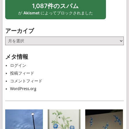
1,087件のスパム
が
Akismet
によってブロックされました
アーカイブ
ア
ー
カ
メタ情報
イ
ブ
ログイン
投稿フィード
コメントフィード
WordPress.org