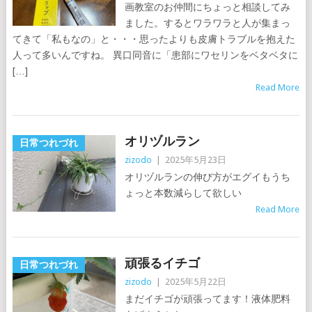
画教室のお仲間にちょっと相談してみ
ました。するとワラワラと人が集まっ
てきて「私もなの」と・・・思ったよりも皮膚トラブルを抱えた
人って多いんですね。 異口同音に「患部にワセリンをベタベタに
[…]
Read More
オリヅルラン
日常つれづれ
zizodo
|
2025年5月23日
オリヅルランの伸び方がエグイもうち
ょっと本数減らして欲しい
Read More
頑張るイチゴ
日常つれづれ
zizodo
|
2025年5月22日
まだイチゴが頑張ってます！液体肥料