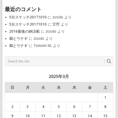
最近のコメント
5分スケッチ20171010
に
zizodo
より
5分スケッチ20171010
に
官野
より
2016最後の納涼船
に
zizodo
より
鵜とウナギ
に
zizodo
より
鵜とウナギ
に
Tomomi NL
より
2025年3月
日
月
火
水
木
金
土
1
2
3
4
5
6
7
8
9
10
11
12
13
14
15