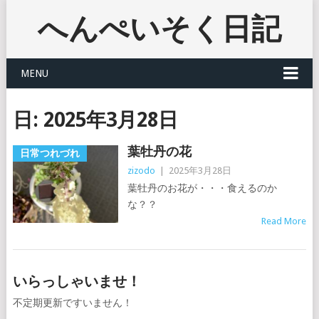
へんぺいそく日記
MENU
日:
2025年3月28日
葉牡丹の花
日常つれづれ
zizodo
|
2025年3月28日
葉牡丹のお花が・・・食えるのか
な？？
Read More
いらっしゃいませ！
不定期更新ですいません！