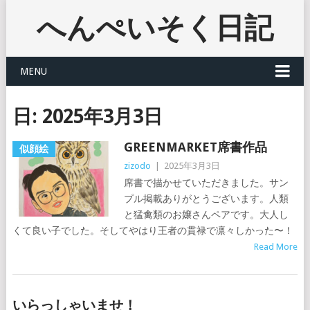
へんぺいそく日記
MENU
日:
2025年3月3日
GREENMARKET席書作品
似顔絵
zizodo
|
2025年3月3日
席書で描かせていただきました。サン
プル掲載ありがとうございます。人類
と猛禽類のお嬢さんペアです。大人し
くて良い子でした。そしてやはり王者の貫禄で凛々しかった〜！
Read More
いらっしゃいませ！