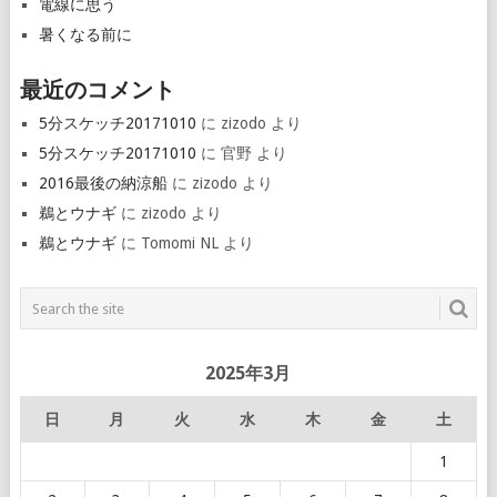
電線に思う
暑くなる前に
最近のコメント
5分スケッチ20171010
に
zizodo
より
5分スケッチ20171010
に
官野
より
2016最後の納涼船
に
zizodo
より
鵜とウナギ
に
zizodo
より
鵜とウナギ
に
Tomomi NL
より
2025年3月
日
月
火
水
木
金
土
1