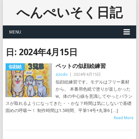
へんぺいそく日記
MENU
日:
2024年4月15日
ペットの似顔絵練習
似顔絵
zizodo
|
2024年4月15日
似顔絵練習です。モデルはフリー素材
から。 本番用色紙で塗りが楽しかった
w。体の中心線を意識してやっとバラン
スが取れるようになってきた・・かな？時間は気にしないで基礎
固めの呼吸〜！ 制作時間は1.5時間、平筆14号+丸筆6 […]
Read More