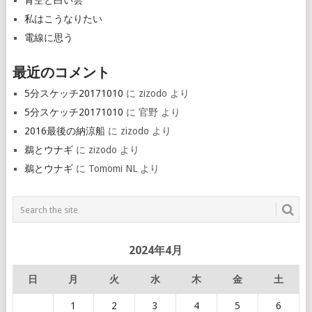
青空と白い雲
私はこうなりたい
電線に思う
最近のコメント
5分スケッチ20171010
に
zizodo
より
5分スケッチ20171010
に
官野
より
2016最後の納涼船
に
zizodo
より
鵜とウナギ
に
zizodo
より
鵜とウナギ
に
Tomomi NL
より
2024年4月
日
月
火
水
木
金
土
1
2
3
4
5
6