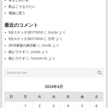
青空と白い雲
私はこうなりたい
電線に思う
最近のコメント
5分スケッチ20171010
に
zizodo
より
5分スケッチ20171010
に
官野
より
2016最後の納涼船
に
zizodo
より
鵜とウナギ
に
zizodo
より
鵜とウナギ
に
Tomomi NL
より
2024年4月
日
月
火
水
木
金
土
1
2
3
4
5
6