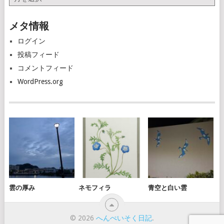
ー
カ
メタ情報
イ
ブ
ログイン
投稿フィード
コメントフィード
WordPress.org
雲の厚み
ネモフィラ
青空と白い雲
© 2026
へんぺいそく日記
.