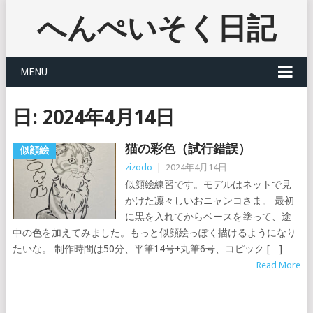
へんぺいそく日記
MENU
日:
2024年4月14日
猫の彩色（試行錯誤）
似顔絵
zizodo
|
2024年4月14日
似顔絵練習です。モデルはネットで見
かけた凛々しいおニャンコさま。 最初
に黒を入れてからベースを塗って、途
中の色を加えてみました。もっと似顔絵っぽく描けるようになり
たいな。 制作時間は50分、平筆14号+丸筆6号、コピック […]
Read More