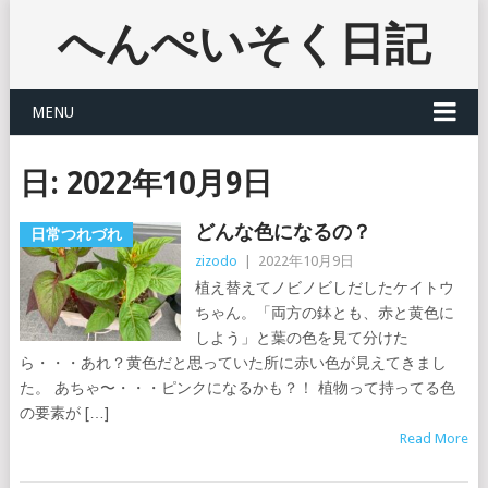
へんぺいそく日記
MENU
日:
2022年10月9日
どんな色になるの？
日常つれづれ
zizodo
|
2022年10月9日
植え替えてノビノビしだしたケイトウ
ちゃん。「両方の鉢とも、赤と黄色に
しよう」と葉の色を見て分けた
ら・・・あれ？黄色だと思っていた所に赤い色が見えてきまし
た。 あちゃ〜・・・ピンクになるかも？！ 植物って持ってる色
の要素が […]
Read More