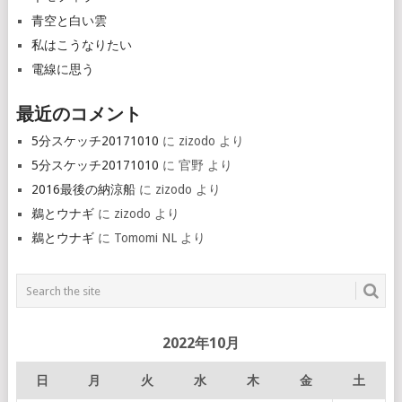
青空と白い雲
私はこうなりたい
電線に思う
最近のコメント
5分スケッチ20171010
に
zizodo
より
5分スケッチ20171010
に
官野
より
2016最後の納涼船
に
zizodo
より
鵜とウナギ
に
zizodo
より
鵜とウナギ
に
Tomomi NL
より
2022年10月
日
月
火
水
木
金
土