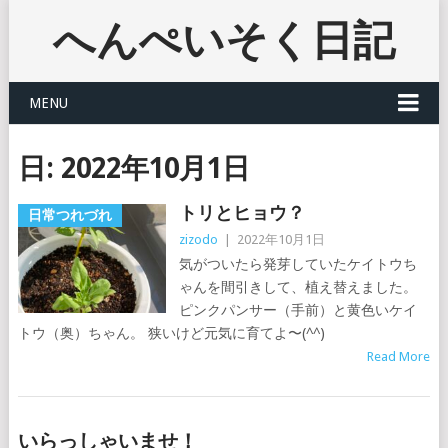
へんぺいそく日記
MENU
日:
2022年10月1日
トリとヒョウ？
日常つれづれ
zizodo
|
2022年10月1日
気がついたら発芽していたケイトウち
ゃんを間引きして、植え替えました。
ピンクパンサー（手前）と黄色いケイ
トウ（奥）ちゃん。 狭いけど元気に育てよ〜(^^)
Read More
いらっしゃいませ！