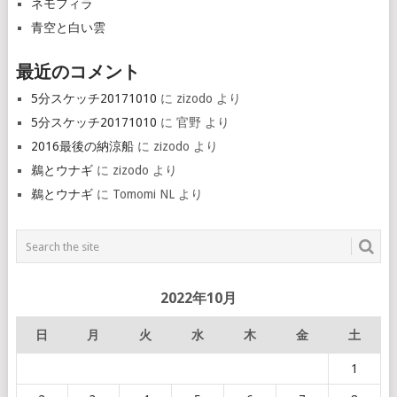
ネモフィラ
青空と白い雲
最近のコメント
5分スケッチ20171010
に
zizodo
より
5分スケッチ20171010
に
官野
より
2016最後の納涼船
に
zizodo
より
鵜とウナギ
に
zizodo
より
鵜とウナギ
に
Tomomi NL
より
2022年10月
日
月
火
水
木
金
土
1