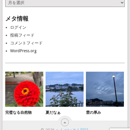
ア
ー
カ
メタ情報
イ
ブ
ログイン
投稿フィード
コメントフィード
WordPress.org
完璧なる自然物
夏だなぁ
雲の厚み