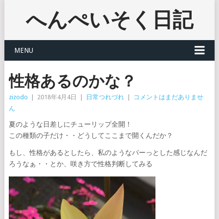
へんぺいそく日記
MENU
性格あるのかな？
zizodo
|
2018年4月4日
|
日常つれづれ
|
コメントはまだありませ
ん
夏のような日差しにチューリップ全開！
この種類の子だけ・・どうしてここまで開くんだか？
もし、性格があるとしたら、私のようなパーっとした感じなんだ
ろうなぁ・・とか、咲き方で性格判断してみる