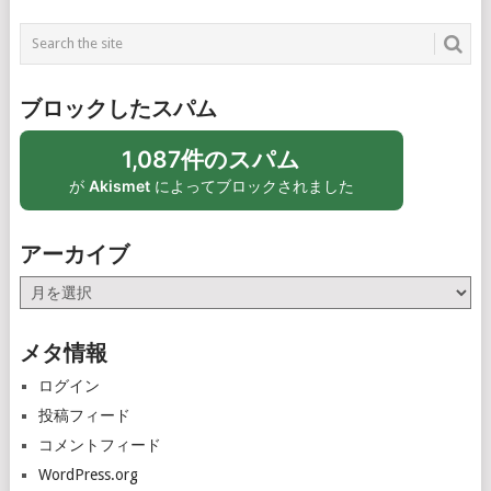
ブロックしたスパム
1,087件のスパム
が
Akismet
によってブロックされました
アーカイブ
ア
ー
カ
メタ情報
イ
ブ
ログイン
投稿フィード
コメントフィード
WordPress.org