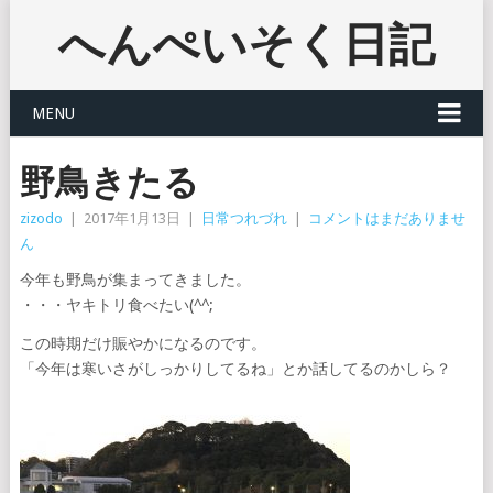
へんぺいそく日記
MENU
野鳥きたる
zizodo
|
2017年1月13日
|
日常つれづれ
|
コメントはまだありませ
ん
今年も野鳥が集まってきました。
・・・ヤキトリ食べたい(^^;
この時期だけ賑やかになるのです。
「今年は寒いさがしっかりしてるね」とか話してるのかしら？