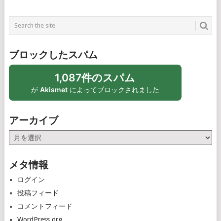
ブロックしたスパム
1,087件のスパム
が
Akismet
によってブロックされました
アーカイブ
ア
ー
カ
メタ情報
イ
ブ
ログイン
投稿フィード
コメントフィード
WordPress.org