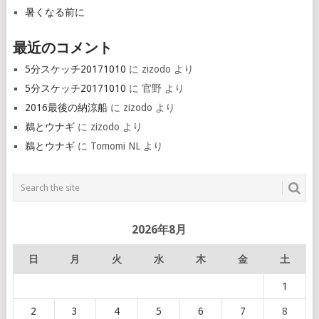
暑くなる前に
最近のコメント
5分スケッチ20171010
に
zizodo
より
5分スケッチ20171010
に
官野
より
2016最後の納涼船
に
zizodo
より
鵜とウナギ
に
zizodo
より
鵜とウナギ
に
Tomomi NL
より
2026年8月
日
月
火
水
木
金
土
1
2
3
4
5
6
7
8