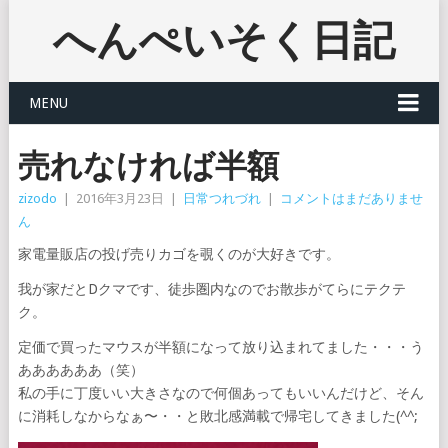
へんぺいそく日記
MENU
売れなければ半額
zizodo
|
2016年3月23日
|
日常つれづれ
|
コメントはまだありませ
ん
家電量販店の投げ売りカゴを覗くのが大好きです。
我が家だとDクマです、徒歩圏内なのでお散歩がてらにテクテ
ク。
定価で買ったマウスが半額になって放り込まれてました・・・う
ああああああ（笑）
私の手に丁度いい大きさなので何個あってもいいんだけど、そん
に消耗しなからなぁ〜・・と敗北感満載で帰宅してきました(^^;