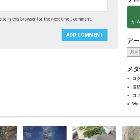
te in this browser for the next time I comment.
が
A
アー
ア
ー
カ
メタ
イ
ブ
ロ
投
コ
Wor