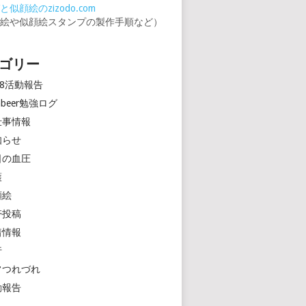
似顔絵のzizodo.com
顔絵や似顔絵スタンプの製作手順など）
ゴリー
18活動報告
rinbeer勉強ログ
仕事情報
知らせ
日の血圧
護
顔絵
帯投稿
着情報
行
常つれづれ
動報告