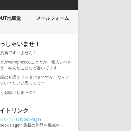
OUT地蔵堂
メールフォーム
っしゃいませ！
期更新ですいません！
とかwordpressのこととか、素人レベル
けど、学んだことなど書いてます
、親の介護でドッタバタですが、なんと
けていきたいと思ってます！
しくお願いしま〜す！
イトリンク
いこ(FacebookPage)
cebook Pageで最新の作品を掲載中）