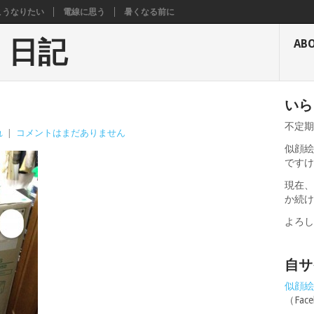
こうなりたい
電線に思う
暑くなる前に
く日記
AB
いら
不定
れ
|
コメントはまだありません
似顔絵
です
現在
か続
よろ
自サ
似顔絵せ
（Fa