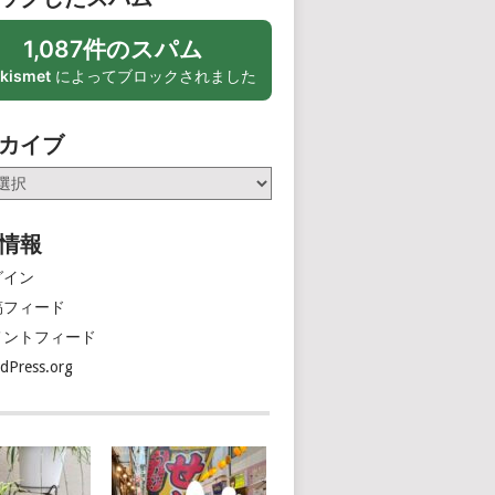
1,087件のスパム
kismet
によってブロックされました
カイブ
情報
グイン
稿フィード
メントフィード
dPress.org