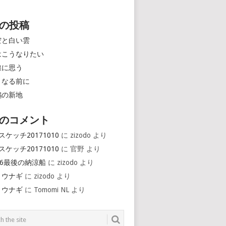
の投稿
空と白い雲
はこうなりたい
線に思う
くなる前に
鶴の新地
のコメント
スケッチ20171010
に
zizodo
より
スケッチ20171010
に
官野
より
16最後の納涼船
に
zizodo
より
とウナギ
に
zizodo
より
とウナギ
に
Tomomi NL
より