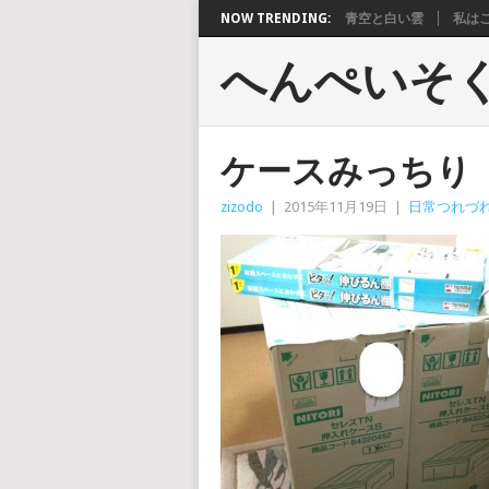
NOW TRENDING:
青空と白い雲
私は
へんぺいそ
ケースみっちり
zizodo
|
2015年11月19日
|
日常つれづ