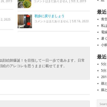
絵
 26, 2019
コメントはまだありません
|
9月 3, 2019
最近
初歩に戻りましょう
青
2, 2025
コメントはまだありません
|
5月 16, 2023
私
電
暑
小
最近
似顔絵師爆誕！を目指して一日一歩で進みます。日常
5分
顔絵のアレコレを思うままに載せてます。
5分
20
鵜
鵜