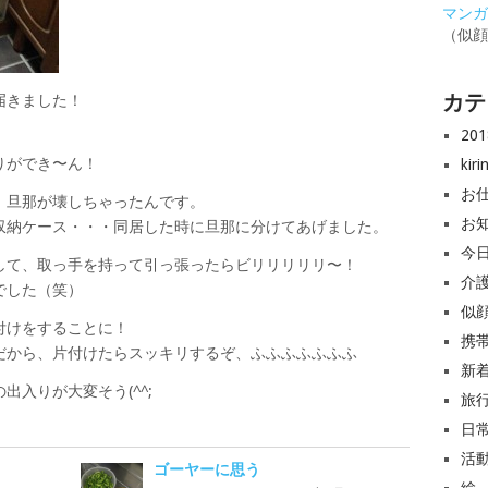
マンガと
（似
カテ
届きました！
20
りができ〜ん！
ki
お
、旦那が壊しちゃったんです。
お
収納ケース・・・同居した時に旦那に分けてあげました。
今
して、取っ手を持って引っ張ったらビリリリリリ〜！
介
でした（笑）
似
付けをすることに！
携
だから、片付けたらスッキリするぞ、ふふふふふふふ
新
入りが大変そう(^^;
旅
日
活
ゴーヤーに思う