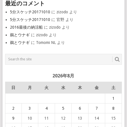
最近のコメント
5分スケッチ20171010
に
zizodo
より
5分スケッチ20171010
に
官野
より
2016最後の納涼船
に
zizodo
より
鵜とウナギ
に
zizodo
より
鵜とウナギ
に
Tomomi NL
より
2026年8月
日
月
火
水
木
金
土
1
2
3
4
5
6
7
8
9
10
11
12
13
14
15