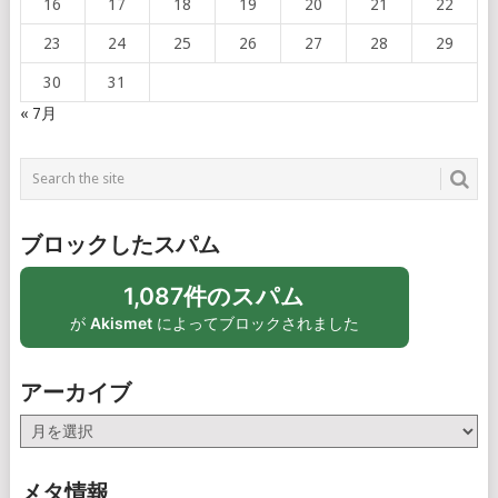
16
17
18
19
20
21
22
23
24
25
26
27
28
29
30
31
« 7月
ブロックしたスパム
1,087件のスパム
が
Akismet
によってブロックされました
アーカイブ
ア
ー
カ
メタ情報
イ