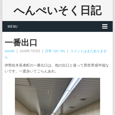
へんぺいそく日記
MENU
一番出口
zizodo
|
2026年7月6日
|
日常つれづれ
|
コメントはまだありませ
ん
伊勢佐木長者町の一番出口は、他の出口と違って異世界感半端な
いです。一度歩いてごらんあれ。