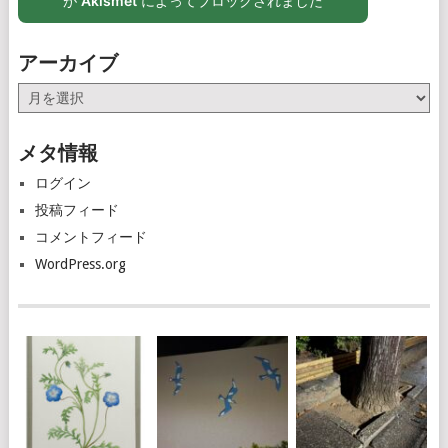
が
Akismet
によってブロックされました
アーカイブ
ア
ー
カ
メタ情報
イ
ブ
ログイン
投稿フィード
コメントフィード
WordPress.org