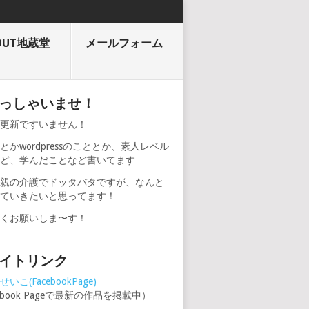
OUT地蔵堂
メールフォーム
っしゃいませ！
期更新ですいません！
とかwordpressのこととか、素人レベル
けど、学んだことなど書いてます
、親の介護でドッタバタですが、なんと
けていきたいと思ってます！
しくお願いしま〜す！
イトリンク
いこ(FacebookPage)
cebook Pageで最新の作品を掲載中）