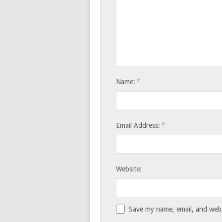
*
Name:
*
Email Address:
Website:
Save my name, email, and websi