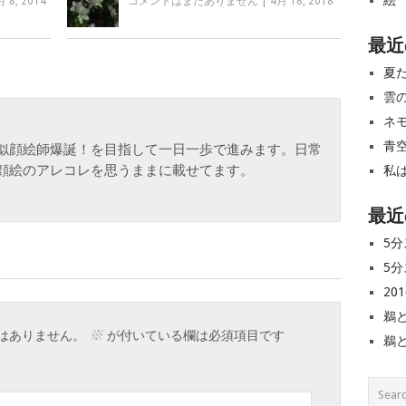
絵
月 8, 2014
コメントはまだありません
|
4月 18, 2018
最近
夏
雲
ネ
青
似顔絵師爆誕！を目指して一日一歩で進みます。日常
顔絵のアレコレを思うままに載せてます。
私
最近
5分
5分
20
鵜
※
はありません。
が付いている欄は必須項目です
鵜