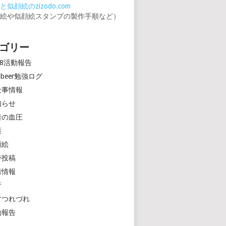
似顔絵のzizodo.com
顔絵や似顔絵スタンプの製作手順など）
ゴリー
18活動報告
rinbeer勉強ログ
仕事情報
知らせ
日の血圧
護
顔絵
帯投稿
着情報
行
常つれづれ
動報告