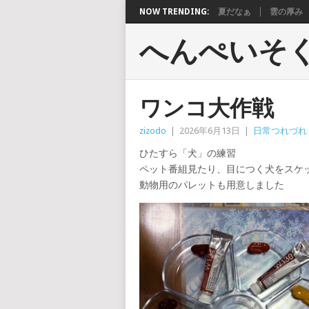
NOW TRENDING:
夏だなぁ
雲の厚み
へんぺいそ
ワンコ大作戦
zizodo
|
2026年6月13日
|
日常つれづれ
ひたすら「犬」の練習
ペット番組見たり、目につく犬をスケ
動物用のパレットも用意しました