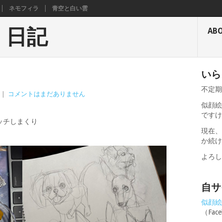
ネモフィラ
青空と白い雲
く日記
AB
いら
不定
|
コメントはまだありません
似顔絵
です
ッチしまくり
現在
か続
よろ
自サ
似顔絵せ
（Fa