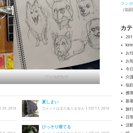
マンガと
（似
カテ
20
ki
お
お
今
介
ワンコだらけ
似
携
新
夏しまい
 29, 2016
コメントはまだありません
|
9月 17, 2016
旅
日
活
ひっそり寝てる