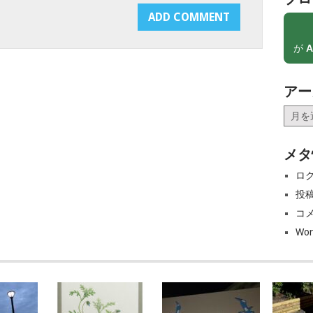
が
A
アー
ア
ー
カ
メタ
イ
ブ
ロ
投
コ
Wor