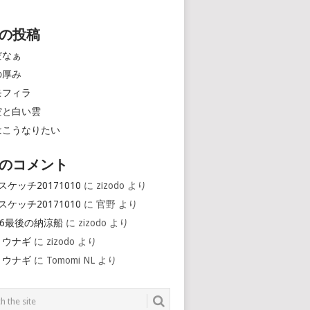
の投稿
だなぁ
の厚み
モフィラ
空と白い雲
はこうなりたい
のコメント
スケッチ20171010
に
zizodo
より
スケッチ20171010
に
官野
より
16最後の納涼船
に
zizodo
より
とウナギ
に
zizodo
より
とウナギ
に
Tomomi NL
より